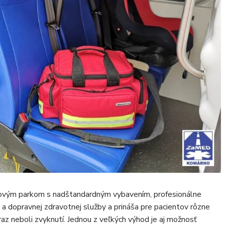
vým parkom s nadštandardným vybavením, profesionálne
a dopravnej zdravotnej služby a prináša pre pacientov rôzne
az neboli zvyknutí. Jednou z veľkých výhod je aj možnosť