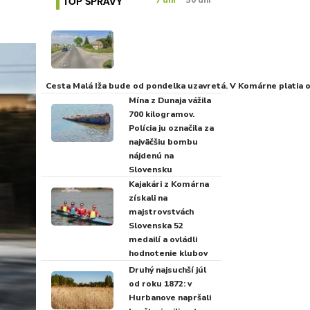
TOP SPRÁVY
7 dní
30 dní
Cesta Malá Iža bude od pondelka uzavretá. V Komárne platia
Mína z Dunaja vážila
700 kilogramov.
Polícia ju označila za
najväčšiu bombu
nájdenú na
Slovensku
Kajakári z Komárna
získali na
majstrovstvách
Slovenska 52
medailí a ovládli
hodnotenie klubov
Druhý najsuchší júl
od roku 1872: v
Hurbanove napršali