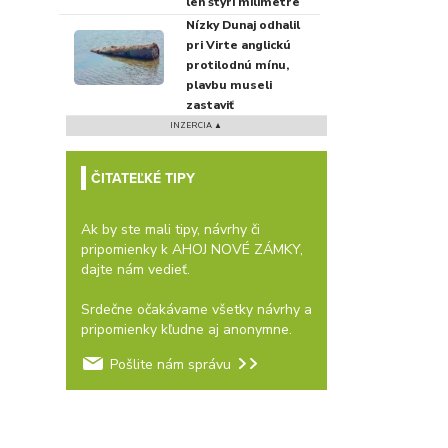
len štyri milimetre
Nízky Dunaj odhalil
pri Virte anglickú
protilodnú mínu,
plavbu museli
zastaviť
INZERCIA ▲
ČITATEĽKÉ TIPY
Ak by ste mali tipy, návrhy či
pripomienky k AHOJ NOVÉ ZÁMKY,
dajte nám vedieť.
Srdečne očakávame všetky návrhy a
pripomienky kľudne aj anonymne.
Pošlite nám správu