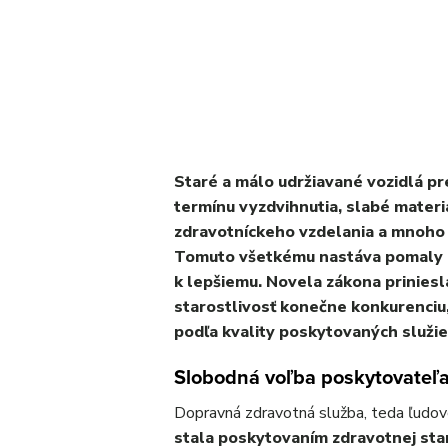
Staré a málo udržiavané vozidlá p
termínu vyzdvihnutia, slabé materi
zdravotníckeho vzdelania a mnoho 
Tomuto všetkému nastáva pomaly ko
k lepšiemu. Novela zákona prinies
starostlivosť konečne konkurenciu
podľa kvality poskytovaných služie
Slobodná voľba poskytovateľa
Dopravná zdravotná služba, teda ľudo
stala poskytovaním zdravotnej star