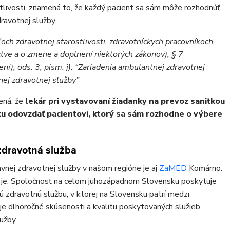
tlivosti, znamená to, že každý pacient sa sám môže rozhodnúť
ravotnej služby.
och zdravotnej starostlivosti, zdravotníckych pracovníkoch,
ctve a o zmene a doplnení niektorých zákonov), § 7
ní), ods. 3, písm. j): “Zariadenia ambulantnej zdravotnej
nej zdravotnej služby”
ená, že
lekár pri vystavovaní žiadanky na prevoz sanitkou
ku odovzdať pacientovi, ktorý sa sám rozhodne o výbere
dravotná služba
nej zdravotnej služby v našom regióne je aj
ZaMED
Komárno.
 je. Spoločnosť na celom juhozápadnom Slovensku poskytuje
 zdravotnú službu, v ktorej na Slovensku patrí medzi
oje dlhoročné skúsenosti a kvalitu poskytovaných služieb
užby.