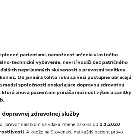
replnené pacientami, nemožnosť určenia vlastného
álno-technické vybavenie, nevrlí vodiči bez patričného
ďalších nepríjemných skúseností s prevozmi sanitkou.
niec. Od januára tohto roku sa veci postupne obracajú
la medzi spoločnosti poskytujúce dopravnú zdravotnú
, ktorá znova pacientom prináša možnosť výberu sanitky
b.
 dopravnej zdravotnej služby
vo „prevoz sanitkou“ sa vďaka zmene zákona od
1.1.2020
ostlivosti
. A keďže na Slovensku má každý pacient právo