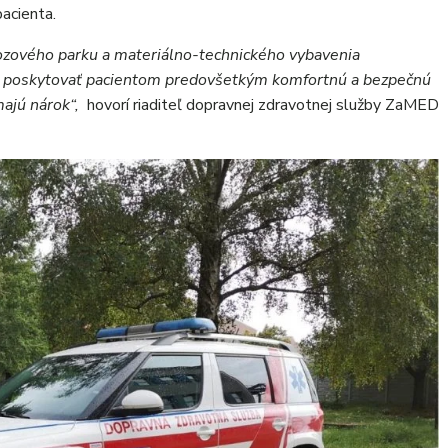
pacienta.
ozového parku a materiálno-technického vybavenia
je poskytovať pacientom predovšetkým komfortnú a bezpečnú
majú nárok“,
hovorí riaditeľ dopravnej zdravotnej služby ZaMED