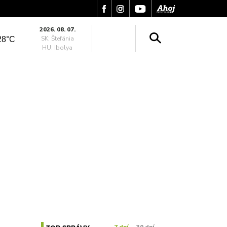
2026. 08. 07.
SK: Štefánia
28°C
HU: Ibolya