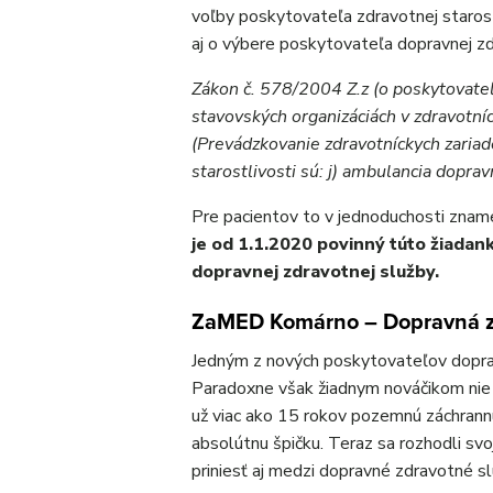
voľby poskytovateľa zdravotnej staros
aj o výbere poskytovateľa dopravnej zd
Zákon č. 578/2004 Z.z (o poskytovateľ
stavovských organizáciách v zdravotní
(Prevádzkovanie zdravotníckych zariade
starostlivosti sú: j) ambulancia doprav
Pre pacientov to v jednoduchosti znam
je od 1.1.2020 povinný túto žiadan
dopravnej zdravotnej služby.
ZaMED Komárno – Dopravná z
Jedným z nových poskytovateľov doprav
Paradoxne však žiadnym nováčikom nie
už viac ako 15 rokov pozemnú záchrannú
absolútnu špičku. Teraz sa rozhodli sv
priniesť aj medzi dopravné zdravotné sl