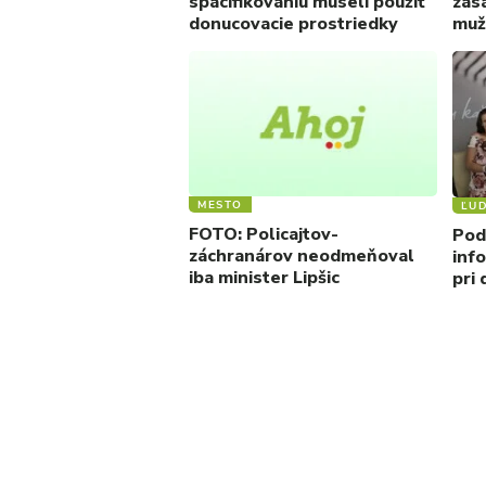
spacifikovaniu museli použiť
zas
donucovacie prostriedky
muž
MESTO
ĽUD
FOTO: Policajtov-
Pod
záchranárov neodmeňoval
inf
iba minister Lipšic
pri 