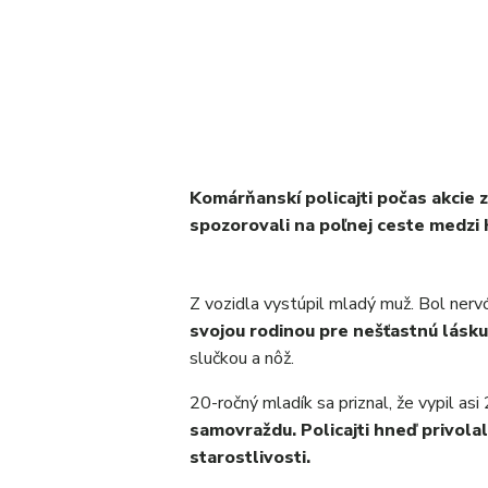
Komárňanskí policajti počas akcie 
spozorovali na poľnej ceste medzi
Z vozidla vystúpil mladý muž. Bol nerv
svojou rodinou pre nešťastnú lásku
slučkou a nôž.
20-ročný mladík sa priznal, že vypil asi 
samovraždu. Policajti hneď privola
starostlivosti.