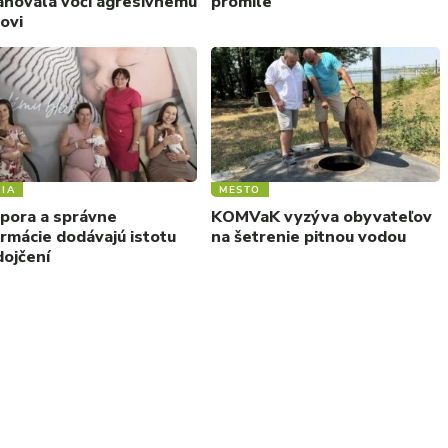
ahovala voči agresívnemu
promile
ovi
IA
MESTO
pora a správne
KOMVaK vyzýva obyvateľov
ormácie dodávajú istotu
na šetrenie pitnou vodou
dojčení