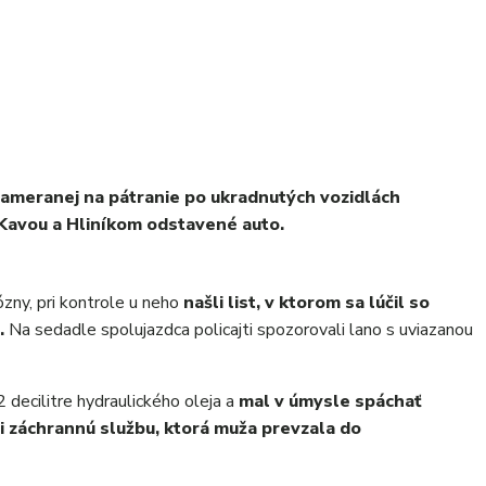
zameranej na pátranie po ukradnutých vozidlách
 Kavou a Hliníkom odstavené auto.
ózny, pri kontrole u neho
našli list, v ktorom sa lúčil so
.
Na sedadle spolujazdca policajti spozorovali lano s uviazanou
2 decilitre hydraulického oleja a
mal v úmysle spáchať
li záchrannú službu, ktorá muža prevzala do