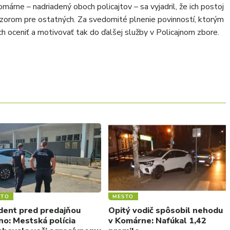
márne – nadriadený oboch policajtov – sa vyjadril, že ich postoj
vzorom pre ostatných. Za svedomité plnenie povinností, ktorým
ich oceniť a motivovať tak do ďalšej služby v Policajnom zbore.
STO
MESTO
ident pred predajňou
Opitý vodič spôsobil nehodu
no: Mestská polícia
v Komárne: Nafúkal 1,42