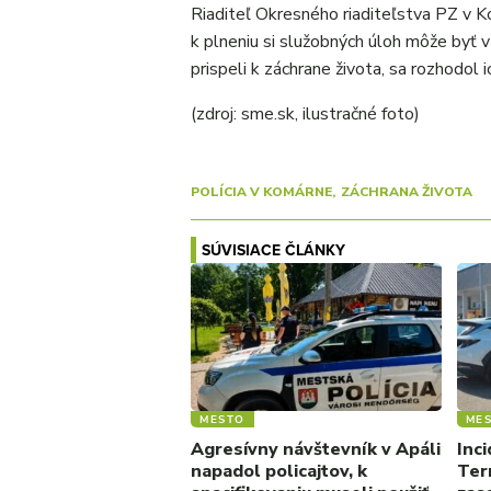
Riaditeľ Okresného riaditeľstva PZ v Ko
k plneniu si služobných úloh môže byť 
prispeli k záchrane života, sa rozhodol 
(zdroj: sme.sk, ilustračné foto)
POLÍCIA V KOMÁRNE
ZÁCHRANA ŽIVOTA
SÚVISIACE ČLÁNKY
MESTO
ME
Agresívny návštevník v Apáli
Inc
napadol policajtov, k
Ter