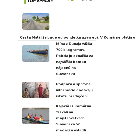
TOP SPRÁVY
7 dní
30 dní
Cesta Malá Iža bude od pondelka uzavretá. V Komárne platia
Mína z Dunaja vážila
700 kilogramov.
Polícia ju označila za
najväčšiu bombu
nájdenú na
Slovensku
Podpora a správne
informácie dodávajú
istotu pri dojčení
Kajakári z Komárna
získali na
majstrovstvách
Slovenska 52
medailí a ovládli