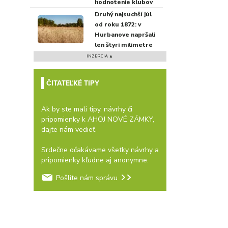
hodnotenie klubov
Druhý najsuchší júl
od roku 1872: v
Hurbanove napršali
len štyri milimetre
INZERCIA ▲
ČITATEĽKÉ TIPY
Ak by ste mali tipy, návrhy či
pripomienky k AHOJ NOVÉ ZÁMKY,
dajte nám vedieť.
Srdečne očakávame všetky návrhy a
pripomienky kľudne aj anonymne.
Pošlite nám správu