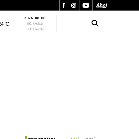
2026. 08. 08.
SK: Oskár
24°C
HU: László