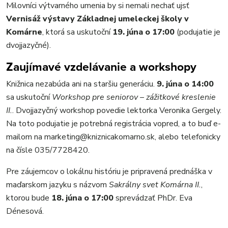
Milovníci výtvarného umenia by si nemali nechať ujsť
Vernisáž výstavy Základnej umeleckej školy v
Komárne
, ktorá sa uskutoční
19. júna o 17:00
(podujatie je
dvojjazyčné).
Zaujímavé vzdelávanie a workshopy
Knižnica nezabúda ani na staršiu generáciu.
9. júna o 14:00
sa uskutoční
Workshop pre seniorov – zážitkové kreslenie
II.
. Dvojjazyčný workshop povedie lektorka Veronika Gergely.
Na toto podujatie je potrebná registrácia vopred, a to buď e-
mailom na marketing@kniznicakomarno.sk, alebo telefonicky
na čísle 035/7728420.
Pre záujemcov o lokálnu históriu je pripravená prednáška v
maďarskom jazyku s názvom
Sakrálny svet Komárna II.
,
ktorou bude
18. júna o 17:00
sprevádzať PhDr. Eva
Dénesová.