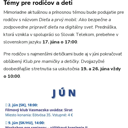
Témy pre rodičov a deti
Mimoriadne aktuálnou a prínosnou témou bude podujatie pre
rodičov s názvom
Dieťa a prvý mobil: Ako bezpečne a
zodpovedne pripraviť dieťa na digitálny svet
. Prednáška,
ktorá vznikla v spolupráci so Slovak Telekom, prebehne v
slovenskom jazyku
17. júna o 17:00
.
Pre rodičov s najmenšími detičkami bude aj v júni pokračovať
obľúbený
Klub pre mamičky a detičky
. Dvojjazyčné
doobedňajšie stretnutia sa uskutočnia
19. a 26. júna vždy
o 10:00
.