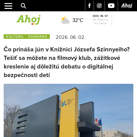
2026. 08. 07.
32°C
SK: Štefánia
HU: Ibolya
2026. 06. 02.
KULTÚRA
KOMÁRNO
Čo prináša jún v Knižnici Józsefa Szinnyeiho?
Tešiť sa môžete na filmový klub, zážitkové
kreslenie aj dôležitú debatu o digitálnej
bezpečnosti detí