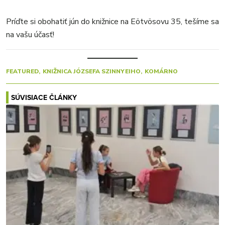
Príďte si obohatiť jún do knižnice na Eötvösovu 35, tešíme sa
na vašu účasť!
FEATURED
KNIŽNICA JÓZSEFA SZINNYEIHO
KOMÁRNO
SÚVISIACE ČLÁNKY