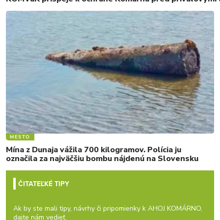
MESTO
Mína z Dunaja vážila 700 kilogramov. Polícia ju
označila za najväčšiu bombu nájdenú na Slovensku
ČITATEĽKÉ TIPY
Ak by ste mali tipy, návrhy či pripomienky k AHOJ KOMÁRNO,
dajte nám vedieť.