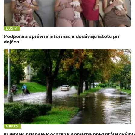
ĽUDIA
Podpora a správne informácie dodávajú istotu pri
dojčení
MESTO
KOMVaK prispeje k ochrane Komárna pred prívalovými d