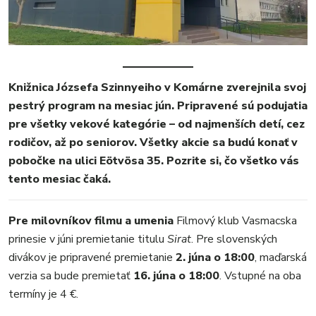
MESTO
REGIÓN
ŠPORT
Knižnica Józsefa Szinnyeiho v Komárne zverejnila svoj
KULTÚRA
pestrý program na mesiac jún. Pripravené sú podujatia
FOTKY
pre všetky vekové kategórie – od najmenších detí, cez
VIDEO
rodičov, až po seniorov. Všetky akcie sa budú konať v
MIX
pobočke na ulici Eötvösa 35. Pozrite si, čo všetko vás
tento mesiac čaká.
Pre milovníkov filmu a umenia
Filmový klub Vasmacska
prinesie v júni premietanie titulu
Sirat
. Pre slovenských
divákov je pripravené premietanie
2. júna o 18:00
, maďarská
verzia sa bude premietať
16. júna o 18:00
. Vstupné na oba
termíny je 4 €.