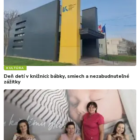
KULTÚRA
Deň detí v knižnici: bábky, smiech a nezabudnuteľné
zážitky