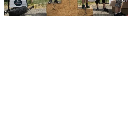
MESTO
REGIÓN
ŠPORT
KULTÚRA
FOTKY
VIDEO
MIX