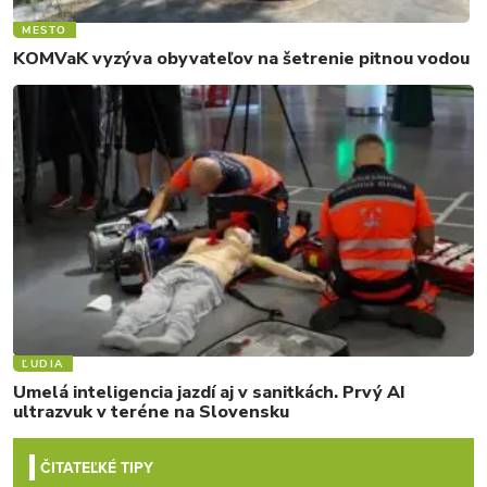
MESTO
KOMVaK vyzýva obyvateľov na šetrenie pitnou vodou
ĽUDIA
Umelá inteligencia jazdí aj v sanitkách. Prvý AI
ultrazvuk v teréne na Slovensku
ČITATEĽKÉ TIPY