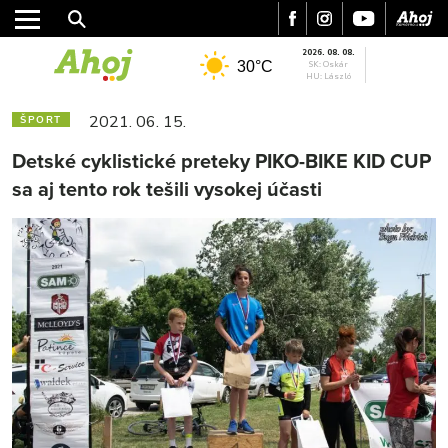
2026. 08. 08.
30°C
SK: Oskár
HU: László
2021. 06. 15.
ŠPORT
Detské cyklistické preteky PIKO-BIKE KID CUP
sa aj tento rok tešili vysokej účasti