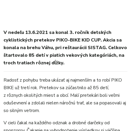
V nedeľu 13.6.2021 sa konal 3. ročník detských
cyklistických pretekov PIKO-BIKE KID CUP. Akcia sa
konala na brehu Váhu, pri reštaurácii SISTAG. Celkovo
štartovalo 85 detí v piatich vekových kategóriách, na
troch tratiach rôznej dĺžky.
Radosť z pohybu treba ukázať aj najmenším a to robí PIKO
BIKE už tretí rok. Pretekov sa zúčastnilo až 85 detí,
z rôznych okolitých miest a obcí. Malí pretekári boli veľmi
oduševnení a zdolali nielen náročnú trať, ale sa popasovali aj
so silným vetrom.
V cieli čakal na každého odznak a drobné darčeky od
sponzorov. Čakanie na vyhodnotenie výsledkov si väčšina