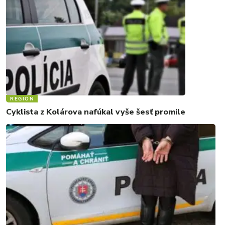
REGIÓN
Cyklista z Kolárova nafúkal vyše šesť promile