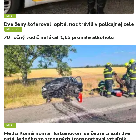
MIX
Dve ženy šoférovali opité, noc trávili v policajnej cele
MESTO
70 ročný vodič nafúkal 1,65 promile alkoholu
MIX
Medzi Komárnom a Hurbanovom sa čelne zrazili dve
autá, jedného zo zranených transportoval vrtuľník