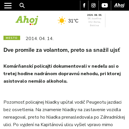
2026. 08. 06.
SK: Jozefína
31°C
HU: Berta,
Bettina
2014. 04. 14.
MESTO
Dve promile za volantom, preto sa snažil ujsť
Komárňanskí policajti dokumentovali v nedeľu asi o
tretej hodine nadránom dopravnú nehodu, pri ktorej
asistovalo nemálo alkoholu.
MESTO
REGIÓN
Pozornosť policajnej hliadky upútal vodič Peugeotu jazdiaci
ŠPORT
bez osvetlenia. Na znamenie hliadky na zastavenie vozidla
KULTÚRA
nereagoval, preto ho hliadka prenasledovala po Záhradníckej
FOTKY
ulici. Po vyjdení na Kapitánovú ulicu vyšiel vpravo mimo