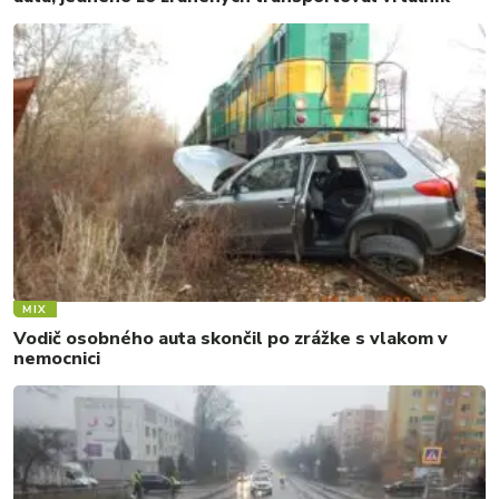
MIX
Vodič osobného auta skončil po zrážke s vlakom v
nemocnici