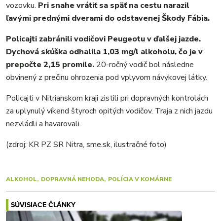
VIDEO
vozovku.
Pri snahe vrátiť sa späť na cestu narazil
MIX
ľavými prednými dverami do odstavenej Škody Fábia.
Policajti zabránili vodičovi Peugeotu v ďalšej jazde.
Dychová skúška odhalila 1,03 mg/l alkoholu, čo je v
prepočte 2,15 promile.
20-ročný vodič bol následne
obvinený z prečinu ohrozenia pod vplyvom návykovej látky.
Policajti v Nitrianskom kraji zistili pri dopravných kontrolách
za uplynulý víkend štyroch opitých vodičov. Traja z nich jazdu
nezvládli a havarovali.
(zdroj: KR PZ SR Nitra, sme.sk, ilustračné foto)
ALKOHOL
DOPRAVNÁ NEHODA
POLÍCIA V KOMÁRNE
SÚVISIACE ČLÁNKY