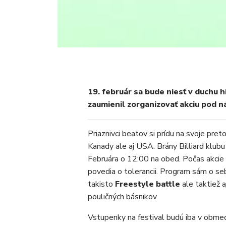
19. február sa bude niesť v duchu 
zaumienil zorganizovať akciu pod 
Priaznivci beatov si prídu na svoje pre
Kanady ale aj USA. Brány Billiard klub
Februára o 12:00 na obed. Počas akcie by
povedia o tolerancii. Program sám o s
takisto
Freestyle battle
ale taktiež a
pouličných básnikov.
Vstupenky na festival budú iba v obmed