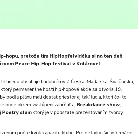
hip-hopu, pretože tím HipHopfelvidéku si na ten deň
názvom Peace Hip-Hop festival v Kolárove!
tože lineup obsahuje hudobníkov Z Česka, Maďarska, Švajčiarska,
u ktorý permanentne hostí hip-hopové akcie sa otvoria 19.
 podľa plánu mali dostať priestor aj takí ľudia, ktorí čo–to
ebe bude okrem vystúpení zahŕňať aj
Breakdance show
,
j
Poetry slam
,ktorý je v podstate prezentovaním tvorby
zenom počte kvoli kapacite klubu. Pre detailnejšie informácie