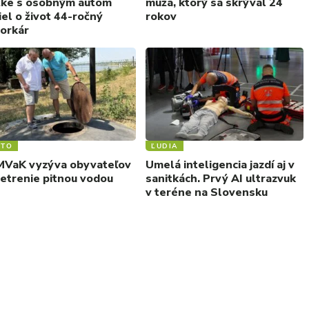
žke s osobným autom
muža, ktorý sa skrýval 24
iel o život 44-ročný
rokov
orkár
STO
ĽUDIA
VaK vyzýva obyvateľov
Umelá inteligencia jazdí aj v
šetrenie pitnou vodou
sanitkách. Prvý AI ultrazvuk
v teréne na Slovensku