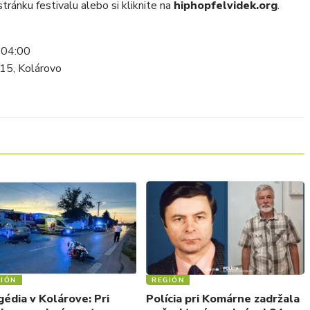
ránku festivalu alebo si kliknite na
hiphopfelvidek.org
.
 04:00
 15, Kolárovo
IÓN
REGIÓN
édia v Kolárove: Pri
Polícia pri Komárne zadržala