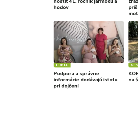
hostiť 41. ročník jarmoku a
zrá
hodov
priš
mot
ĽUDIA
ME
Podpora a správne
KOM
informácie dodávajú istotu
na 
pri dojčení