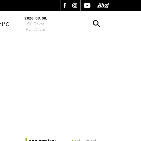
2026. 08. 08.
SK: Oskár
21°C
HU: László