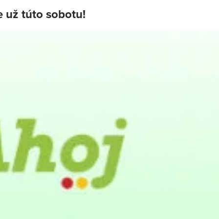
 už túto sobotu!