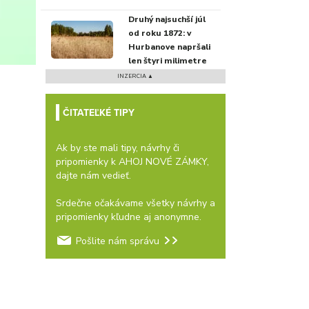
Druhý najsuchší júl
od roku 1872: v
Hurbanove napršali
len štyri milimetre
INZERCIA ▲
ČITATEĽKÉ TIPY
Ak by ste mali tipy, návrhy či
pripomienky k AHOJ NOVÉ ZÁMKY,
dajte nám vedieť.
Srdečne očakávame všetky návrhy a
pripomienky kľudne aj anonymne.
Pošlite nám správu