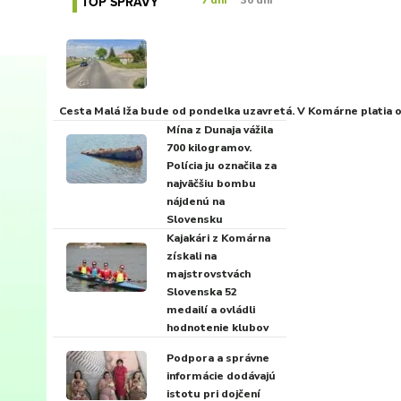
TOP SPRÁVY
7 dní
30 dní
Cesta Malá Iža bude od pondelka uzavretá. V Komárne platia
Mína z Dunaja vážila
700 kilogramov.
Polícia ju označila za
najväčšiu bombu
nájdenú na
Slovensku
Kajakári z Komárna
získali na
majstrovstvách
Slovenska 52
medailí a ovládli
hodnotenie klubov
Podpora a správne
informácie dodávajú
istotu pri dojčení