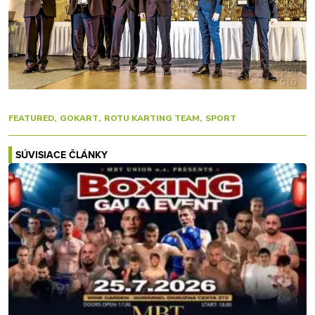
FEATURED
GOKART
ROTU KARTING TEAM
SPORT
SÚVISIACE ČLÁNKY