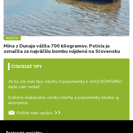
MESTO
Mína z Dunaja vážila 700 kilogramov. Polícia ju
označila za najväčšiu bombu nájdenú na Slovensku
ČITATEĽKÉ TIPY
Ak by ste mali tipy, návrhy či pripomienky k AHOJ KOMÁRNO,
dajte nám vedieť.
Srdečne očakávame všetky návrhy a pripomienky kľudne aj
anonymne.
Pošlite nám správu
Sesterské projekty: