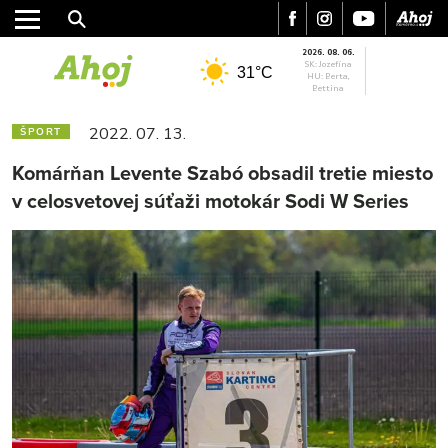
2026. 08. 06.
SK: Jozefína
31°C
HU: Berta,
Bettina
2022. 07. 13.
ŠPORT
Komárňan Levente Szabó obsadil tretie miesto
v celosvetovej súťaži motokár Sodi W Series
MESTO