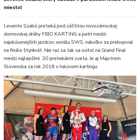
miesto!
Levente Szabó preteká pod záštitou novozámockej
domovskej dráhy FIBO KARTING a patrí medzi
najskúsenejších jazdcov seriálu SWS, nakoľko sa prebojoval
na finále štyrikrát. Nie raz sa tak sa ocitol na Grand Final
medzi najlepšími 20 pretekármi sveta. Je aj Majstrom
Slovenska za rok 2018 v halovom kartingu.