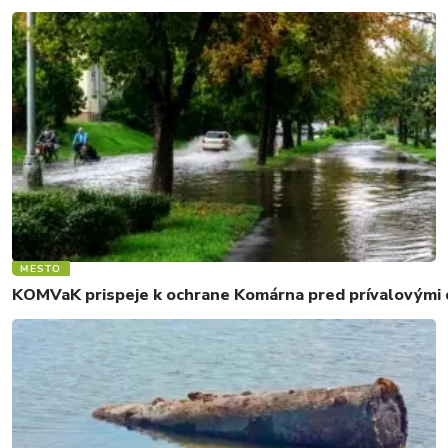
MESTO
KOMVaK prispeje k ochrane Komárna pred prívalovými d