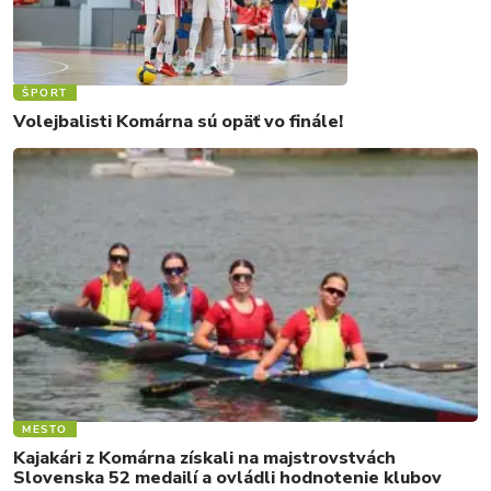
ŠPORT
Volejbalisti Komárna sú opäť vo finále!
MESTO
Kajakári z Komárna získali na majstrovstvách
Slovenska 52 medailí a ovládli hodnotenie klubov