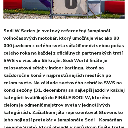
REGIÓN
ŠPORT
KULTÚRA
FOTKY
Sodi W Series je svetový referenčný šampionát
voľnočasových motokár, ktorý umožňuje viac ako 80
VIDEO
000 jazdcom z celého sveta súťažiť medzi sebou počas
MIX
celého roka na každej z oficiálnych partnerských tratí
SWS vo viac ako 65 krajín. Sodi World finále je
celosvetová súťaž v indoor kartingu, ktorá sa
každoročne koná v najprestížnejších mestách po
celom svete. Na základe svetového rebríčka SWS na
konci sezóny (31. decembra) sa najlepší jazdci v každej
kategórii kvalifikujú do FINÁLE SODI W, ktorého
cieľom je odmeniť majstrov sveta v jednotlivých
kategóriách. Začiatkom júla reprezentoval Slovensko
jeho najlepší pretekár v šampionáte Sodi – Komárňan
Levente Szabó, ktorý obsadil v parížskom finále tretie