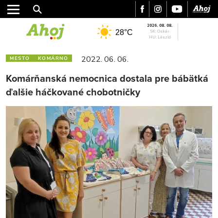
2026. 08. 08.
28°C
SK: Oskár
HU: László
2022. 06. 06.
MESTO
KOMÁRNO
Komárňanská nemocnica dostala pre bábätká
ďalšie háčkované chobotničky