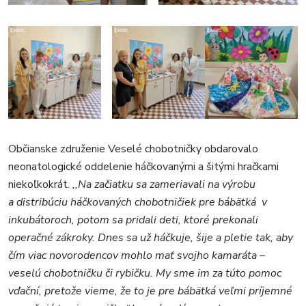
Občianske združenie Veselé chobotničky obdarovalo
neonatologické oddelenie háčkovanými a šitými hračkami
niekoľkokrát.
,,Na začiatku sa zameriavali na výrobu
a distribúciu háčkovaných chobotničiek pre bábätká v
inkubátoroch, potom sa pridali deti, ktoré prekonali
operačné zákroky. Dnes sa už háčkuje, šije a pletie tak, aby
čím viac novorodencov mohlo mať svojho kamaráta –
veselú chobotničku či rybičku. My sme im za túto pomoc
vďační, pretože vieme, že to je pre bábätká veľmi príjemné