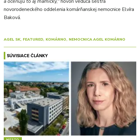
a oceňujú to aj mamičky,“
hovorí vedúca sestra
novorodeneckého oddelenia komárňanskej nemocnice Elvíra
Baková.
AGEL SK
FEATURED
KOMÁRNO
NEMOCNICA AGEL KOMÁRNO
SÚVISIACE ČLÁNKY
MESTO