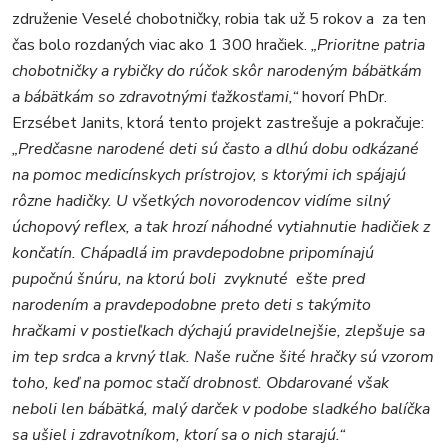
združenie Veselé chobotničky, robia tak už 5 rokov a za ten
čas bolo rozdaných viac ako 1 300 hračiek.
„Prioritne patria
chobotničky a rybičky do rúčok skôr narodeným bábätkám
a bábätkám so zdravotnými ťažkosťami,“
hovorí PhDr.
Erzsébet Janits, ktorá tento projekt zastrešuje a pokračuje:
„Predčasne narodené deti sú často a dlhú dobu odkázané
na pomoc medicínskych prístrojov, s ktorými ich spájajú
rôzne hadičky. U všetkých novorodencov vidíme silný
úchopový reflex, a tak hrozí náhodné vytiahnutie hadičiek z
končatín. Chápadlá im pravdepodobne pripomínajú
pupočnú šnúru, na ktorú boli zvyknuté ešte pred
narodením a pravdepodobne preto deti s takýmito
hračkami v postieľkach dýchajú pravidelnejšie, zlepšuje sa
im tep srdca a krvný tlak. Naše ručne šité hračky sú vzorom
toho, keď na pomoc stačí drobnosť. Obdarované však
neboli len bábätká, malý darček v podobe sladkého balíčka
sa ušiel i zdravotníkom, ktorí sa o nich starajú.“