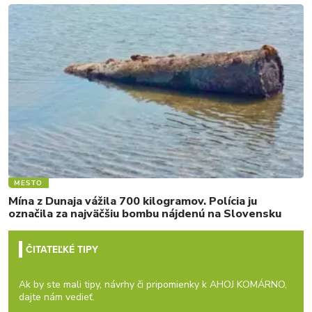
MESTO
Mína z Dunaja vážila 700 kilogramov. Polícia ju
označila za najväčšiu bombu nájdenú na Slovensku
ČITATEĽKÉ TIPY
Ak by ste mali tipy, návrhy či pripomienky k AHOJ KOMÁRNO,
dajte nám vedieť.