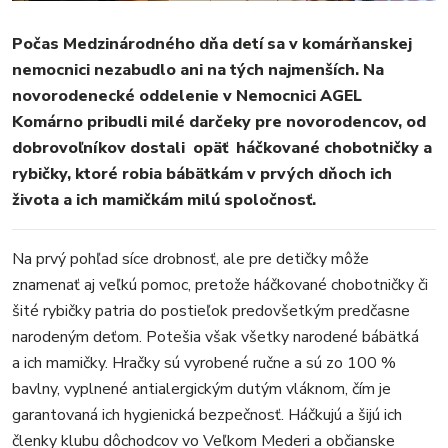
Počas Medzinárodného dňa detí sa v komárňanskej
MESTO
nemocnici nezabudlo ani na tých najmenších. Na
REGIÓN
novorodenecké oddelenie v Nemocnici AGEL
ŠPORT
Komárno pribudli milé darčeky pre novorodencov, od
KULTÚRA
dobrovoľníkov dostali opäť háčkované chobotničky a
FOTKY
rybičky, ktoré robia bábätkám v prvých dňoch ich
VIDEO
života a ich mamičkám milú spoločnosť.
MIX
Na prvý pohľad síce drobnosť, ale pre detičky môže
znamenať aj veľkú pomoc, pretože háčkované chobotničky či
šité rybičky patria do postieľok predovšetkým predčasne
narodeným deťom. Potešia však všetky narodené bábätká
a ich mamičky. Hračky sú vyrobené ručne a sú zo 100 %
bavlny, vyplnené antialergickým dutým vláknom, čím je
garantovaná ich hygienická bezpečnosť. Háčkujú a šijú ich
členky klubu dôchodcov vo Veľkom Mederi a občianske