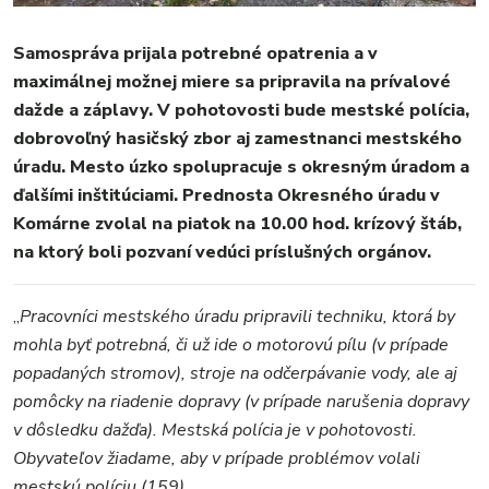
MESTO
REGIÓN
Samospráva prijala potrebné opatrenia a v
ŠPORT
maximálnej možnej miere sa pripravila na prívalové
KULTÚRA
dažde a záplavy. V pohotovosti bude mestské polícia,
FOTKY
dobrovoľný hasičský zbor aj zamestnanci mestského
úradu. Mesto úzko spolupracuje s okresným úradom a
VIDEO
ďalšími inštitúciami. Prednosta Okresného úradu v
MIX
Komárne zvolal na piatok na 10.00 hod. krízový štáb,
na ktorý boli pozvaní vedúci príslušných orgánov.
„
Pracovníci mestského úradu pripravili techniku, ktorá by
mohla byť potrebná, či už ide o motorovú pílu (v prípade
popadaných stromov), stroje na odčerpávanie vody, ale aj
pomôcky na riadenie dopravy (v prípade narušenia dopravy
v dôsledku dažďa). Mestská polícia je v pohotovosti.
Obyvateľov žiadame, aby v prípade problémov volali
mestskú políciu (159).
„