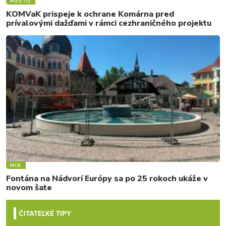
MESTO
KOMVaK prispeje k ochrane Komárna pred
prívalovými dažďami v rámci cezhraničného projektu
MIX
Fontána na Nádvorí Európy sa po 25 rokoch ukáže v
novom šate
ČITATEĽKÉ TIPY