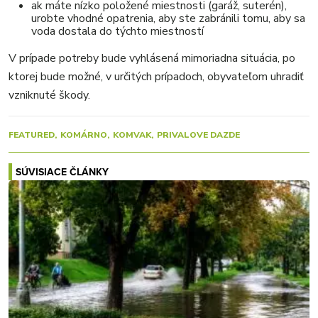
ak máte nízko položené miestnosti (garáž, suterén),
urobte vhodné opatrenia, aby ste zabránili tomu, aby sa
voda dostala do týchto miestností
V prípade potreby bude vyhlásená mimoriadna situácia, po
ktorej bude možné, v určitých prípadoch, obyvateľom uhradiť
vzniknuté škody.
FEATURED
KOMÁRNO
KOMVAK
PRIVALOVE DAZDE
SÚVISIACE ČLÁNKY