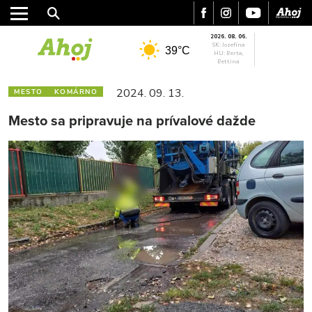
2026. 08. 06.
SK: Jozefína
39°C
HU: Berta,
Bettina
2024. 09. 13.
MESTO
KOMÁRNO
Mesto sa pripravuje na prívalové dažde