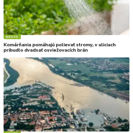
MESTO
Komárňania pomáhajú polievať stromy, v uliciach
pribudlo dvadsať osviežovacích brán