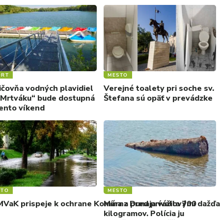
ORT
MESTO
ičovňa vodných plavidiel
Verejné toalety pri soche sv.
„Mrtváku“ bude dostupná
Štefana sú opäť v prevádzke
tento víkend
STO
MESTO
VaK prispeje k ochrane Komárna pred prívalovými dažďam
Mína z Dunaja vážila 700
kilogramov. Polícia ju