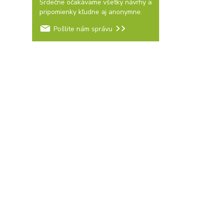
Srdečne očakávame všetky návrhy a
pripomienky kľudne aj anonymne.
Pošlite nám správu