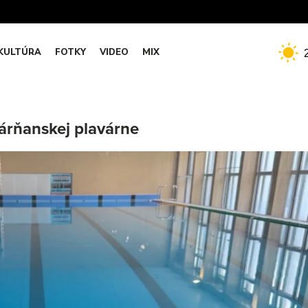
KULTÚRA
FOTKY
VIDEO
MIX
árňanskej plavárne