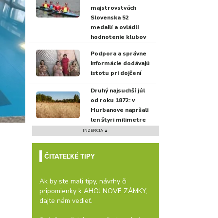
majstrovstvách
Slovenska 52
medailí a ovládli
hodnotenie klubov
Podpora a správne
informácie dodávajú
istotu pri dojčení
Druhý najsuchší júl
od roku 1872: v
Hurbanove napršali
len štyri milimetre
INZERCIA ▲
ČITATEĽKÉ TIPY
Ak by ste mali tipy, návrhy či
pripomienky k AHOJ NOVÉ ZÁMKY,
dajte nám vedieť.