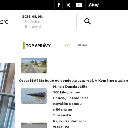
2026. 08. 08.
SK: Oskár
22°C
HU: László
TOP SPRÁVY
7 dní
30 dní
Cesta Malá Iža bude od pondelka uzavretá. V Komárne platia
Mína z Dunaja vážila
700 kilogramov.
Polícia ju označila za
najväčšiu bombu
nájdenú na
Slovensku
Kajakári z Komárna
získali na