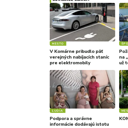
MESTO
ŠP
V Komárne pribudlo päť
Pož
verejných nabíjacích staníc
na 
pre elektromobily
už 
ĽUDIA
ME
Podpora a správne
KOM
informácie dodávajú istotu