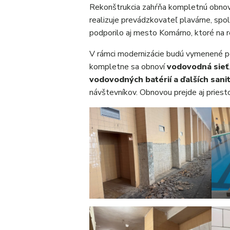
Rekonštrukcia zahŕňa kompletnú obnovu
realizuje prevádzkovateľ plavárne, sp
podporilo aj mesto Komárno, ktoré na r
V rámci modernizácie budú vymenené po
kompletne sa obnoví
vodovodná sieť
vodovodných batérií a ďalších sani
návštevníkov. Obnovou prejde aj priest