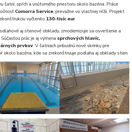
 šatní, spŕch a vnútorného priestoru okolo bazéna. Práce
oločnosť
Comorra Service
, prevažne vo vlastnej réžii. Projekt
ekonštrukciu vyčlenilo
130-tisíc eur
.
dlahové aj stenové obklady, zmodernizuje sa osvetlenie a
. Súčasťou prác je aj výmena
sprchových hlavíc,
tárnych prvkov
. V šatniach pribudnú nové skrinky pre
or okolo bazéna, kde sa zrekonštruuje podlaha aj obklady stien.