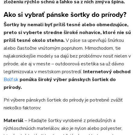
zloženiu rýchlo schnú a ľahko sa z nich zmýva špina.
Ako si vybrať pánske šortky do prírody?
Šortky by nemali byť príliš tesné alebo obmedzujúce,
preto si vyberte stredne široké nohavice, ktoré nie sú
príliš tesné okolo stehna.
V páse sa upevňujú šnúrkou
alebo čiastočne vnútorným popruhom. Mimochodom, tie
najlakonickejšie modely sa dajú bez problémov nosiť nielen v
prírode, ale aj v meste – outdoorová estetika sa už dávno
legitimizovala v mestskom prostredí.
Internetový obchod
Bolf.sk
ponúka široký výber pánskych šortiek do
prírody.
Pri výbere pánskych šortiek do prírody je potrebné zvážiť
niekoľko faktorov:
Materiál
– Hľadajte šortky vyrobené z priedušných a
rýchloschnúcich materiálov, ako je nylon alebo polyester,