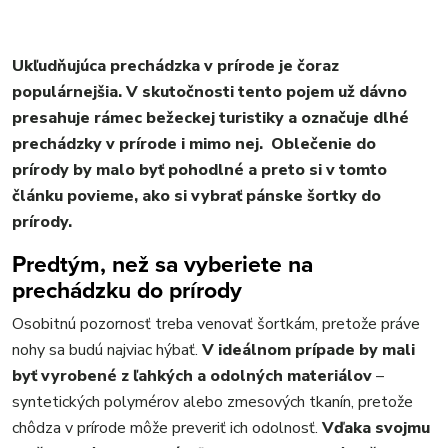
Ukľudňujúca prechádzka v prírode je čoraz
populárnejšia. V skutočnosti tento pojem už dávno
presahuje rámec bežeckej turistiky a označuje dlhé
prechádzky v prírode i mimo nej. Oblečenie do
prírody by malo byť pohodlné a preto si v tomto
článku povieme, ako si vybrať pánske šortky do
prírody.
Predtým, než sa vyberiete na
prechádzku do prírody
Osobitnú pozornosť treba venovať šortkám, pretože práve
nohy sa budú najviac hýbať.
V ideálnom prípade by mali
byť vyrobené z ľahkých a odolných materiálov
–
syntetických polymérov alebo zmesových tkanín, pretože
chôdza v prírode môže preveriť ich odolnosť.
Vďaka svojmu