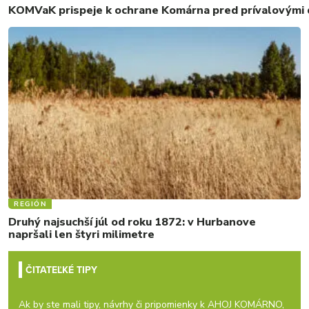
KOMVaK prispeje k ochrane Komárna pred prívalovými d
REGIÓN
Druhý najsuchší júl od roku 1872: v Hurbanove
napršali len štyri milimetre
ČITATEĽKÉ TIPY
Ak by ste mali tipy, návrhy či pripomienky k AHOJ KOMÁRNO,