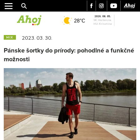
2026. 08. 05.
28°C
SK: Hortenzia
HU: Krisztina
2023. 03. 30.
MIX
Pánske šortky do prírody: pohodlné a funkčné
možnosti