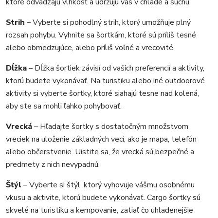
ktoré odvádzajú vlhkosť a udržujú vás v chlade a suchu.
Strih
– Vyberte si pohodlný strih, ktorý umožňuje plný
rozsah pohybu. Vyhnite sa šortkám, ktoré sú príliš tesné
alebo obmedzujúce, alebo príliš voľné a vrecovité.
Dĺžka
– Dĺžka šortiek závisí od vašich preferencií a aktivity,
ktorú budete vykonávať. Na turistiku alebo iné outdoorové
aktivity si vyberte šortky, ktoré siahajú tesne nad kolená,
aby ste sa mohli ľahko pohybovať.
Vrecká
– Hľadajte šortky s dostatočným množstvom
vreciek na uloženie základných vecí, ako je mapa, telefón
alebo občerstvenie. Uistite sa, že vrecká sú bezpečné a
predmety z nich nevypadnú.
Štýl
– Vyberte si štýl, ktorý vyhovuje vášmu osobnému
vkusu a aktivite, ktorú budete vykonávať. Cargo šortky sú
skvelé na turistiku a kempovanie, zatiaľ čo uhladenejšie