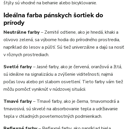
štýly sú vhodné na behanie alebo bicyklovanie.
Ideálna farba pánskych šortiek do
prírody
Neutrálne farby
– Zemité odtiene, ako je hnedá, khaki a
olivovo zelená, sa výborne hodia do prírodného prostredia,
napríklad do lesov a púští. Sú tiež univerzálne a dajú sa nosiť
v rôznych prostrediach.
Svetlé farby
– Jasné farby, ako je červená, oranžová a žltá,
sú ideálne na signalizáciu a zvýšenie viditeľnosti, najmä
počas lovu alebo pri slabom osvetlení. Tieto farby vám tiež
môžu pomôcť vyniknúť v núdzovej situácii.
Tmavé farby
– Tmavé farby, ako je čierna, tmavomodrá a
tmavosivá, sú skvelé na absorbovanie tepla a udržiavanie
tepla v chladných poveternostných podmienkach.
Reflexné farby
– Reflexné farby, ako napríklad biela,