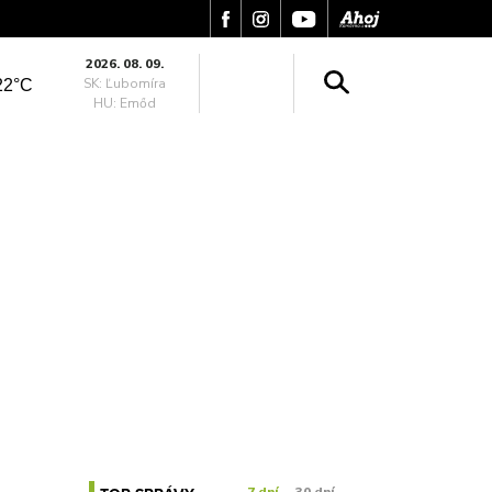
2026. 08. 09.
SK: Ľubomíra
22°C
HU: Emőd