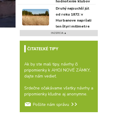
hodnotenie klubov
Druhý najsuchší júl
od roku 1872: v
Hurbanove napršali
len štyri milimetre
INZERCIA ▲
ČITATEĽKÉ TIPY
Ak by ste mali tipy, návrhy či
pripomienky k AHOJ NOVÉ ZÁMKY,
dajte nám vedieť.
Srdečne očakávame všetky návrhy a
pripomienky kľudne aj anonymne.
Pošlite nám správu