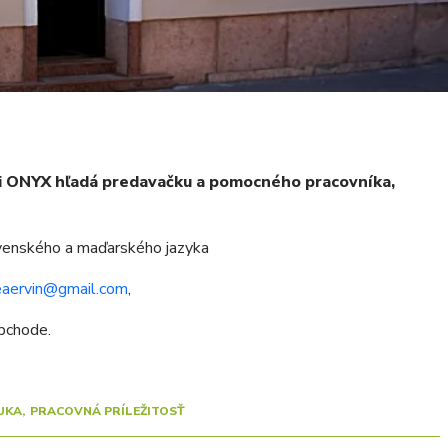
i ONYX hľadá predavačku a pomocného pracovníka,
ovenského a maďarského jazyka
eaervin@gmail.com
,
bchode.
UKA
PRACOVNÁ PRÍLEŽITOSŤ