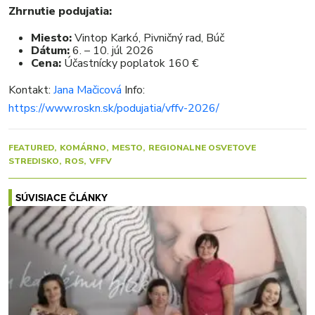
Zhrnutie podujatia:
Miesto:
Vintop Karkó, Pivničný rad, Búč
Dátum:
6. – 10. júl 2026
Cena:
Účastnícky poplatok 160 €
Kontakt:
Jana Mačicová
Info:
https://www.roskn.sk/podujatia/vffv-2026/
FEATURED
KOMÁRNO
MESTO
REGIONALNE OSVETOVE
STREDISKO
ROS
VFFV
SÚVISIACE ČLÁNKY