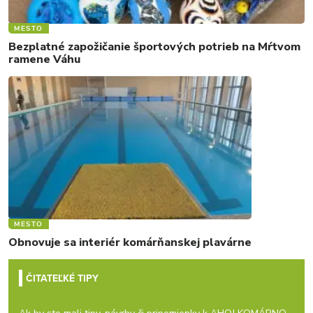
MESTO
Bezplatné zapožičanie športových potrieb na Mŕtvom
ramene Váhu
MESTO
Obnovuje sa interiér komárňanskej plavárne
ČITATEĽKÉ TIPY