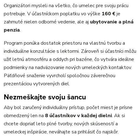
Organizátori mysleli na všetko, čo umelec pre svoju prácu
potrebuje. V účastníckom poplatku vo výške
160 €
je
zahrnuté nielen odborné vedenie, ale aj
ubytovanie a plná
penzia
.
Program ponúka dostatok priestoru na vlastnú tvorbu a
individuálne konzultácie s lektormi. Zároveň si účastníci môžu
užiť letnú atmosféru a oddych pri bazéne, čo vytvára ideálne
podmienky na nadväzovanie nových umeleckých kontaktov.
Päťdňové snaženie vyvrcholí spoločnou záverečnou
prezentáciou vytvorených diel.
Nezmeškajte svoju šancu
Aby bol zaručený individuálny prístup, počet miest je prísne
obmedzený len na
8 účastníkov v každej dielni
. Ak si
chcete dopriať leto plné tvorby, nových skúseností a
umeleckej inšpirácie, neváhajte sa prihlásiť čo najskôr.