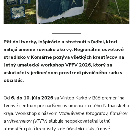
MESTO
REGIÓN
ŠPORT
KULTÚRA
FOTKY
Päť dní tvorby, inšpirácie a stretnutí s ľuďmi, ktorí
VIDEO
milujú umenie rovnako ako vy. Regionálne osvetové
MIX
stredisko v Komárne pozýva všetkých kreatívcov na
letný umelecký workshop VFFV 2026, ktorý sa
uskutoční v jedinečnom prostredí pivničného radu v
obci Búč.
Od
6. do 10. júla 2026
sa Vintop Karkó v Búči premení na
tvorivé centrum pre nadšencov umenia z celého Nitrianskeho
kraja. Workshop s názvom
Vzdelávame fotografov, filmárov
a výtvarníkov (VFFV)
sľubuje neopakovateľnú letnú
atmosféru plnú kreativity, kde účastníci získajú nové