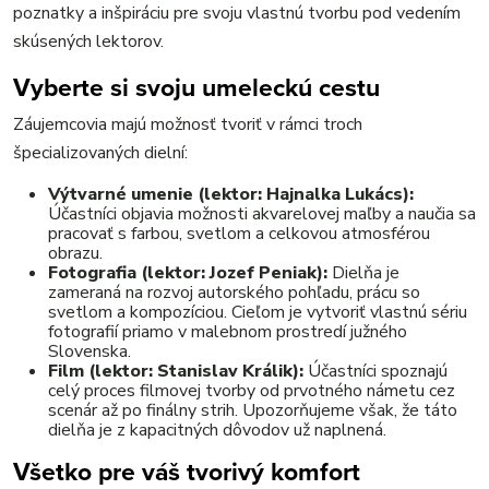
poznatky a inšpiráciu pre svoju vlastnú tvorbu pod vedením
skúsených lektorov.
Vyberte si svoju umeleckú cestu
Záujemcovia majú možnosť tvoriť v rámci troch
špecializovaných dielní:
Výtvarné umenie (lektor: Hajnalka Lukács):
Účastníci objavia možnosti akvarelovej maľby a naučia sa
pracovať s farbou, svetlom a celkovou atmosférou
obrazu.
Fotografia (lektor: Jozef Peniak):
Dielňa je
zameraná na rozvoj autorského pohľadu, prácu so
svetlom a kompozíciou. Cieľom je vytvoriť vlastnú sériu
fotografií priamo v malebnom prostredí južného
Slovenska.
Film (lektor: Stanislav Králik):
Účastníci spoznajú
celý proces filmovej tvorby od prvotného námetu cez
scenár až po finálny strih. Upozorňujeme však, že táto
dielňa je z kapacitných dôvodov už naplnená.
Všetko pre váš tvorivý komfort