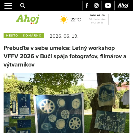
2026. 08. 09.
22°C
SK: Ľubomíra
HU: Emőd
2026. 06. 19.
MESTO
KOMÁRNO
Prebuďte v sebe umelca: Letný workshop
VFFV 2026 v Búči spája fotografov, filmárov a
výtvarníkov