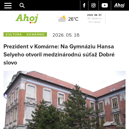
2026. 08. 07.
26°C
SK: Štefánia
HU: Ibolya
2026. 05. 18.
KULTÚRA
KOMÁRNO
Prezident v Komárne: Na Gymnáziu Hansa
Selyeho otvoril medzinárodnú súťaž Dobré
slovo
MESTO