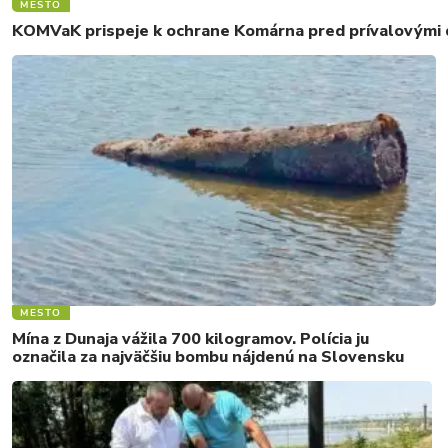
MESTO
KOMVaK prispeje k ochrane Komárna pred prívalovými d
MESTO
Mína z Dunaja vážila 700 kilogramov. Polícia ju
označila za najväčšiu bombu nájdenú na Slovensku