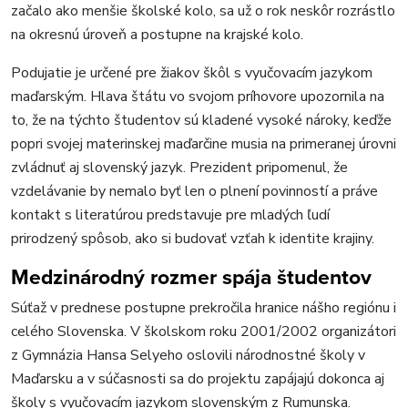
začalo ako menšie školské kolo, sa už o rok neskôr rozrástlo
na okresnú úroveň a postupne na krajské kolo.
Podujatie je určené pre žiakov škôl s vyučovacím jazykom
maďarským. Hlava štátu vo svojom príhovore upozornila na
to, že na týchto študentov sú kladené vysoké nároky, keďže
popri svojej materinskej maďarčine musia na primeranej úrovni
zvládnuť aj slovenský jazyk. Prezident pripomenul, že
vzdelávanie by nemalo byť len o plnení povinností a práve
kontakt s literatúrou predstavuje pre mladých ľudí
prirodzený spôsob, ako si budovať vzťah k identite krajiny.
Medzinárodný rozmer spája študentov
Súťaž v prednese postupne prekročila hranice nášho regiónu i
celého Slovenska. V školskom roku 2001/2002 organizátori
z Gymnázia Hansa Selyeho oslovili národnostné školy v
Maďarsku a v súčasnosti sa do projektu zapájajú dokonca aj
školy s vyučovacím jazykom slovenským z Rumunska.