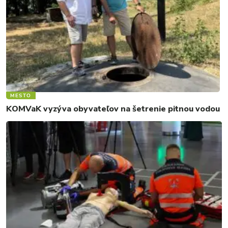
MESTO
KOMVaK vyzýva obyvateľov na šetrenie pitnou vodou