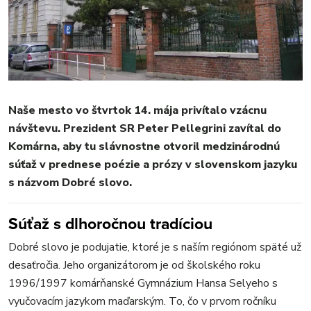
REGIÓN
ŠPORT
KULTÚRA
FOTKY
VIDEO
MIX
Naše mesto vo štvrtok 14. mája privítalo vzácnu
návštevu. Prezident SR Peter Pellegrini zavítal do
Komárna, aby tu slávnostne otvoril medzinárodnú
súťaž v prednese poézie a prózy v slovenskom jazyku
s názvom Dobré slovo.
Súťaž s dlhoročnou tradíciou
Dobré slovo je podujatie, ktoré je s naším regiónom späté už
desaťročia. Jeho organizátorom je od školského roku
1996/1997 komárňanské Gymnázium Hansa Selyeho s
vyučovacím jazykom maďarským. To, čo v prvom ročníku