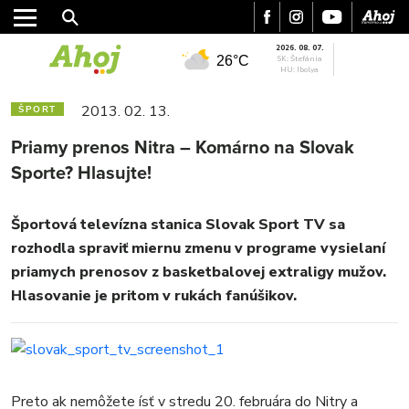
2026. 08. 07.
26°C
SK: Štefánia
HU: Ibolya
2013. 02. 13.
ŠPORT
Priamy prenos Nitra – Komárno na Slovak
Sporte? Hlasujte!
Športová televízna stanica Slovak Sport TV sa
rozhodla spraviť miernu zmenu v programe vysielaní
MESTO
priamych prenosov z basketbalovej extraligy mužov.
REGIÓN
Hlasovanie je pritom v rukách fanúšikov.
ŠPORT
KULTÚRA
FOTKY
VIDEO
Preto ak nemôžete ísť v stredu 20. februára do Nitry a