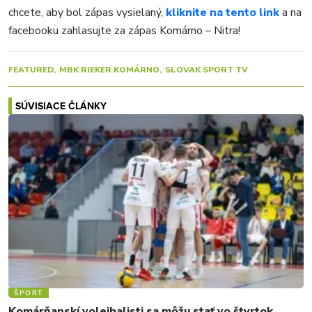
MIX
chcete, aby bol zápas vysielaný,
kliknite na tento link
a na
facebooku zahlasujte za zápas Komárno – Nitra!
FEATURED
MBK RIEKER KOMÁRNO
SLOVAK SPORT TV
SÚVISIACE ČLÁNKY
ŠPORT
Komárňanskí volejbalisti sa môžu stať vo štvrtok