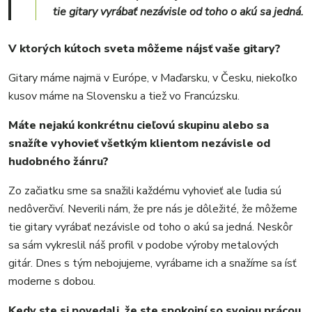
tie gitary vyrábať nezávisle od toho o akú sa jedná.
V ktorých kútoch sveta môžeme nájsť vaše gitary?
Gitary máme najmä v Európe, v Maďarsku, v Česku, niekoľko
kusov máme na Slovensku a tiež vo Francúzsku.
Máte nejakú konkrétnu cieľovú skupinu alebo sa
snažíte vyhovieť všetkým klientom nezávisle od
hudobného žánru?
Zo začiatku sme sa snažili každému vyhovieť ale ľudia sú
nedôverčiví. Neverili nám, že pre nás je dôležité, že môžeme
tie gitary vyrábať nezávisle od toho o akú sa jedná. Neskôr
sa sám vykreslil náš profil v podobe výroby metalových
gitár. Dnes s tým nebojujeme, vyrábame ich a snažíme sa ísť
moderne s dobou.
Kedy ste si povedali, že ste spokojní so svojou prácou