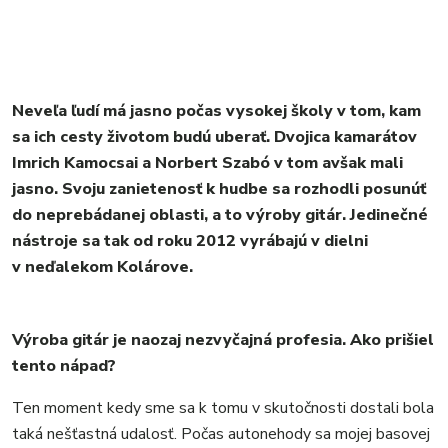
KULTÚRA
FOTKY
VIDEO
MIX
Neveľa ľudí má jasno počas vysokej školy v tom, kam
sa ich cesty životom budú uberať. Dvojica kamarátov
Imrich Kamocsai a Norbert Szabó v tom avšak mali
jasno. Svoju zanietenosť k hudbe sa rozhodli posunúť
do neprebádanej oblasti, a to výroby gitár. Jedinečné
nástroje sa tak od roku 2012 vyrábajú v dielni
v neďalekom Kolárove.
Výroba gitár je naozaj nezvyčajná profesia. Ako prišiel
tento nápad?
Ten moment kedy sme sa k tomu v skutočnosti dostali bola
taká nešťastná udalosť. Počas autonehody sa mojej basovej