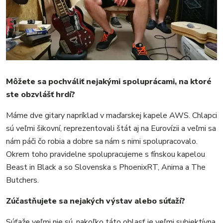
Môžete sa pochváliť nejakými spoluprácami, na ktoré
ste obzvlášť hrdí?
Máme dve gitary napríklad v maďarskej kapele AWS. Chlapci
sú veľmi šikovní, reprezentovali štát aj na Eurovízii a veľmi sa
nám páči čo robia a dobre sa nám s nimi spolupracovalo.
Okrem toho pravidelne spolupracujeme s fínskou kapelou
Beast in Black a so Slovenska s PhoenixRT, Anima a The
Butchers.
Zúčastňujete sa nejakých výstav alebo súťaží?
Súťaže veľmi nie sú, nakoľko táto oblasť je veľmi subjektívna,