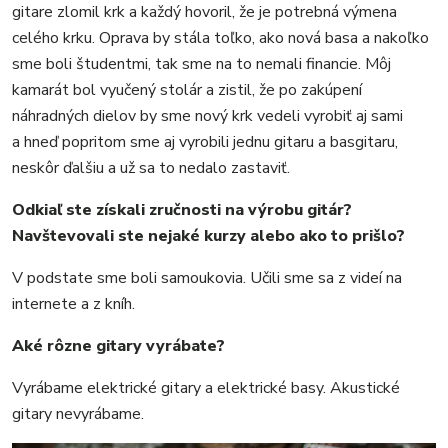
gitare zlomil krk a každý hovoril, že je potrebná výmena
celého krku. Oprava by stála toľko, ako nová basa a nakoľko
sme boli študentmi, tak sme na to nemali financie. Môj
kamarát bol vyučený stolár a zistil, že po zakúpení
náhradných dielov by sme nový krk vedeli vyrobiť aj sami
a hneď popritom sme aj vyrobili jednu gitaru a basgitaru,
neskôr ďalšiu a už sa to nedalo zastaviť.
Odkiaľ ste získali zručnosti na výrobu gitár?
Navštevovali ste nejaké kurzy alebo ako to prišlo?
V podstate sme boli samoukovia. Učili sme sa z videí na
internete a z kníh.
Aké rôzne gitary vyrábate?
Vyrábame elektrické gitary a elektrické basy. Akustické
gitary nevyrábame.