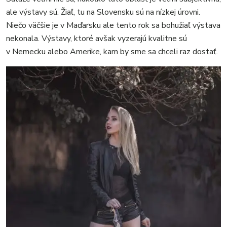
ale výstavy sú. Žiaľ, tu na Slovensku sú na nízkej úrovni.
Niečo väčšie je v Maďarsku ale tento rok sa bohužiaľ výstava
nekonala. Výstavy, ktoré avšak vyzerajú kvalitne sú
v Nemecku alebo Amerike, kam by sme sa chceli raz dostať.