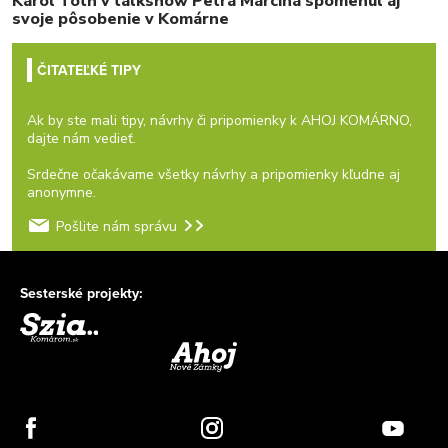
Karol Tóth v talkshow Petra Marcina spomenul aj
svoje pôsobenie v Komárne
ČITATEĽKÉ TIPY
Ak by ste mali tipy, návrhy či pripomienky k AHOJ KOMÁRNO,
dajte nám vedieť.
Srdečne očakávame všetky návrhy a pripomienky kľudne aj
anonymne.
Pošlite nám správu
Sesterské projekty: