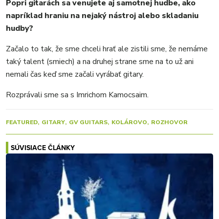
Popri gitarách sa venujete aj samotnej hudbe, ako
napríklad hraniu na nejaký nástroj alebo skladaniu
hudby?
Začalo to tak, že sme chceli hrať ale zistili sme, že nemáme
taký talent (smiech) a na druhej strane sme na to už ani
nemali čas keď sme začali vyrábať gitary.
Rozprávali sme sa s Imrichom Kamocsaim.
FEATURED
GITARY
GV GUITARS
KOLÁROVO
ROZHOVOR
SÚVISIACE ČLÁNKY