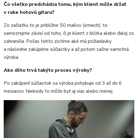
Čo všetko predchádza tomu, kým klient môže držať
v ruke hotovú gitaru?
Zo začiatku to je približne 50 mailov (smiech), to
samozrejme závisí od toho, či je klient z blízka alebo ďalej zo
zahraničia. Počas tohto zistíme aké má požiadavky
a následne zakúpime súčiastky a až potom začne samotná
výroba.
Ako dlho trvá takýto proces výroby?
Po zakúpení súčiastok sa výroba pohybuje od 3 až do 6
mesiacov. Niekedy to môže byť aj viac alebo menej.