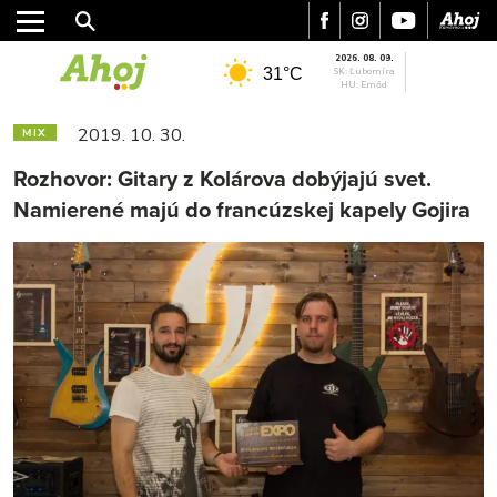
2026. 08. 09.
31°C
SK: Ľubomíra
HU: Emőd
2019. 10. 30.
MIX
Rozhovor: Gitary z Kolárova dobýjajú svet.
Namierené majú do francúzskej kapely Gojira