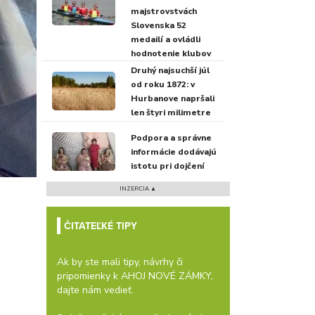
majstrovstvách
Slovenska 52
medailí a ovládli
hodnotenie klubov
Druhý najsuchší júl
od roku 1872: v
Hurbanove napršali
len štyri milimetre
Podpora a správne
informácie dodávajú
istotu pri dojčení
INZERCIA ▲
ČITATEĽKÉ TIPY
Ak by ste mali tipy, návrhy či
pripomienky k AHOJ NOVÉ ZÁMKY,
dajte nám vedieť.