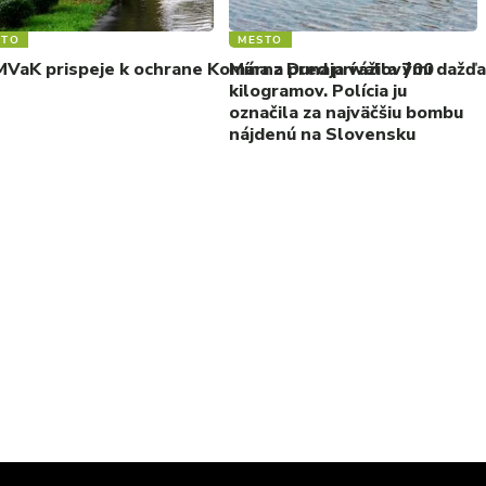
STO
MESTO
VaK prispeje k ochrane Komárna pred prívalovými dažďam
Mína z Dunaja vážila 700
kilogramov. Polícia ju
označila za najväčšiu bombu
nájdenú na Slovensku