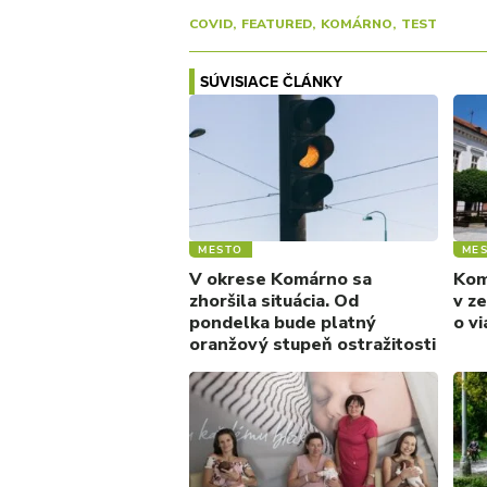
COVID
FEATURED
KOMÁRNO
TEST
SÚVISIACE ČLÁNKY
MESTO
ME
V okrese Komárno sa
Kom
zhoršila situácia. Od
v z
pondelka bude platný
o v
oranžový stupeň ostražitosti