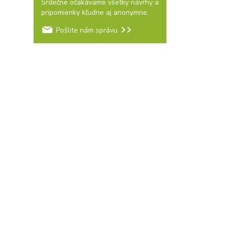
Srdečne očakávame všetky návrhy a
pripomienky kľudne aj anonymne.
Pošlite nám správu