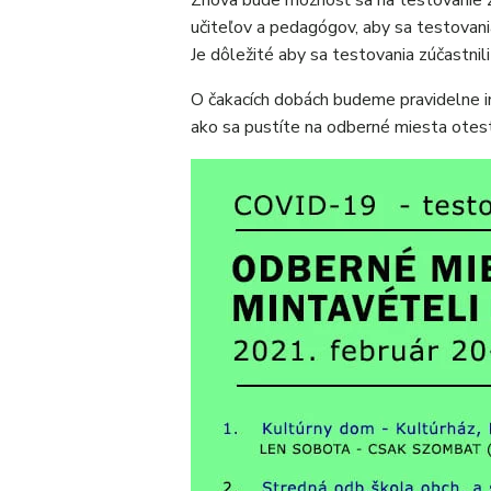
Znova bude možnosť sa na testovanie za
učiteľov a pedagógov, aby sa testovania
Je dôležité aby sa testovania zúčastnili 
O čakacích dobách budeme pravidelne in
ako sa pustíte na odberné miesta otest