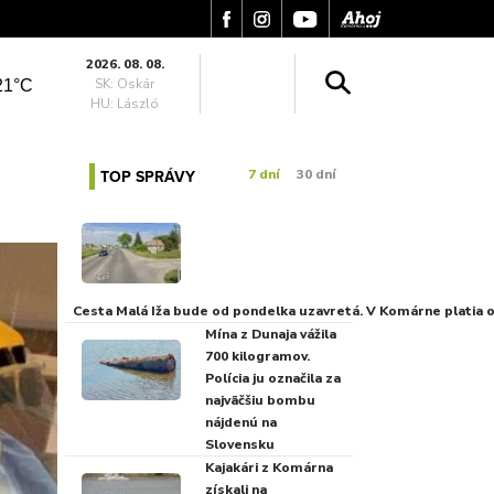
2026. 08. 08.
SK: Oskár
21°C
HU: László
TOP SPRÁVY
7 dní
30 dní
Cesta Malá Iža bude od pondelka uzavretá. V Komárne platia
Mína z Dunaja vážila
700 kilogramov.
Polícia ju označila za
najväčšiu bombu
nájdenú na
Slovensku
Kajakári z Komárna
získali na