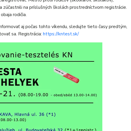
registrovať. Mesto prosí rodičov (škôlkarov, školákov),
 zúčastnili na príslušných školách prostredníctvom registrácie.
obaja rodičia.
formovať aj počas tohto víkendu, sledujte tieto časy predtým,
ovať sa. Registrácia:
https://kntest.sk/