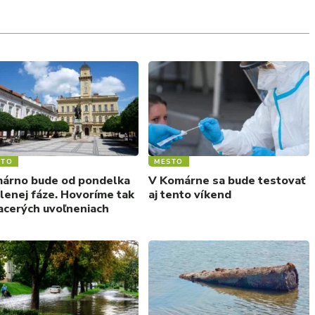
STO
MESTO
árno bude od pondelka
V Komárne sa bude testovať
elenej fáze. Hovoríme tak
aj tento víkend
iacerých uvoľneniach