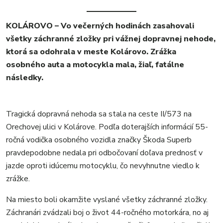
MESTO
KOLÁROVO – Vo večerných hodinách zasahovali
REGIÓN
všetky záchranné zložky pri vážnej dopravnej nehode,
ŠPORT
ktorá sa odohrala v meste Kolárovo. Zrážka
KULTÚRA
osobného auta a motocykla mala, žiaľ, fatálne
FOTKY
následky.
VIDEO
MIX
Tragická dopravná nehoda sa stala na ceste II/573 na
Orechovej ulici v Kolárove. Podľa doterajších informácií 55-
ročná vodička osobného vozidla značky Škoda Superb
pravdepodobne nedala pri odbočovaní doľava prednosť v
jazde oproti idúcemu motocyklu, čo nevyhnutne viedlo k
zrážke.
Na miesto boli okamžite vyslané všetky záchranné zložky.
Záchranári zvádzali boj o život 44-ročného motorkára, no aj