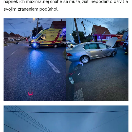
napriek ich maximálnej snahe sa muža, žiaľ, nepodarilo oživiť a
svojim zraneniam podľahol.