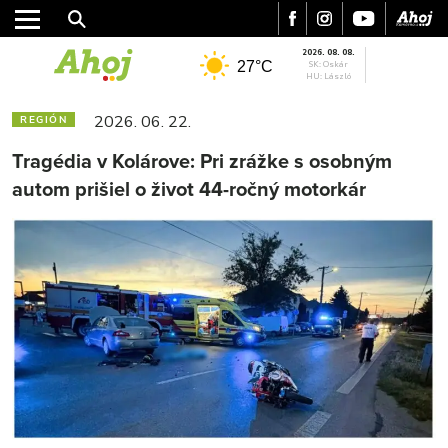
2026. 08. 08.
27°C
SK: Oskár
HU: László
2026. 06. 22.
REGIÓN
Tragédia v Kolárove: Pri zrážke s osobným
autom prišiel o život 44-ročný motorkár