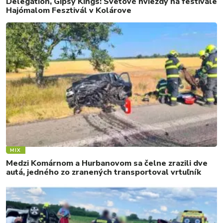
Delegation, Gipsy Kings: Svetové hviezdy na festivale
Hajómalom Fesztivál v Kolárove
MIX
Medzi Komárnom a Hurbanovom sa čelne zrazili dve
autá, jedného zo zranených transportoval vrtuľník