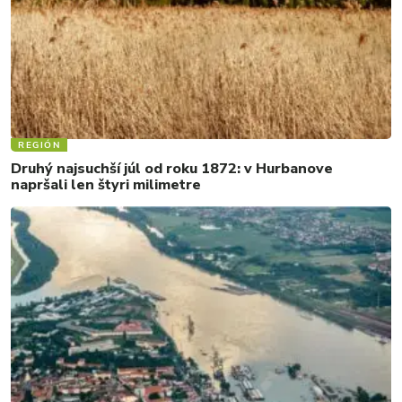
REGIÓN
Druhý najsuchší júl od roku 1872: v Hurbanove
napršali len štyri milimetre