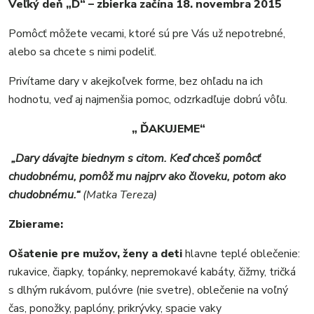
Veľký deň „D“ – zbierka začína 18. novembra 2015
Pomôcť môžete vecami, ktoré sú pre Vás už nepotrebné,
alebo sa chcete s nimi podeliť.
Privítame dary v akejkoľvek forme, bez ohľadu na ich
hodnotu, veď aj najmenšia pomoc, odzrkadľuje dobrú vôľu.
„ ĎAKUJEME“
„Dary dávajte biednym s citom. Keď chceš pomôcť
chudobnému, pomôž mu najprv ako človeku, potom ako
chudobnému.“
(Matka Tereza)
Zbierame:
Ošatenie pre mužov, ženy
a deti
hlavne teplé oblečenie:
rukavice, čiapky, topánky, nepremokavé kabáty, čižmy, tričká
s dlhým rukávom, pulóvre (nie svetre), oblečenie na voľný
čas, ponožky, paplóny, prikrývky, spacie vaky