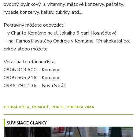
ovocný, bylinkový…), vitamíny, mäsové konzervy, paštéty,
rybacie konzervy, keksy, cukríky, atď….
Potraviny môžete odovzdať:
– v Charite Komárno na ul. Jókaiho 6 pani Hosnédlová,
– na Farnosti svätého Ondreja v Komárne-Rímskokatolícka
cirkev, alebo môžete
Volať na telefónne čísla :
0908 313 600 – Komárno
0905 565 216 – Komárno
0949 791 136 – Nová Stráž
DOBRÁ VÔLA
POMÔCŤ
PORTE
ZBIERKA ZIMA
SÚVISIACE ČLÁNKY