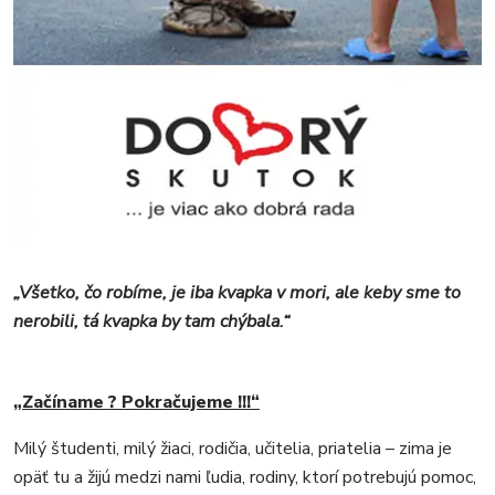
MESTO
REGIÓN
ŠPORT
KULTÚRA
FOTKY
VIDEO
MIX
„Všetko, čo robíme, je iba kvapka v mori, ale keby sme to
nerobili, tá kvapka by tam chýbala.“
„Začíname ? Pokračujeme !!!“
Milý študenti, milý žiaci, rodičia, učitelia, priatelia – zima je
opäť tu a žijú medzi nami ľudia, rodiny, ktorí potrebujú pomoc,