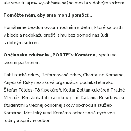
ale sme tu aj my, vy-občania nášho mesta s dobrým srdcom.
Pomôžte nám, aby sme mohli pomôcť…
Pomáhame bezdomovcom, rodinám s deťmi, ktoré sa ocitli
v biede a nedokážu prežiť zimu bez pomoci nás ľudí
s dobrým srdcom.
Občianske zduženie „PORTE“v Komárne,
spolu so
svojimi partnermi :
Babtistická cirkev, Reformovaná cirkev, Charita, no Komárno,
Anjelské Ruky nezisková organizácia, podnikatelia ako:
Štefan Földes-F&K pekáreň, Kollár Zoltán-cukráreň Praliné
Menház, Rímskokatolícka cirkev, p. uč. Katarína Rosičková so
študentmi Strednej odbornej školy obchodu a služieb
Komárno, Mestský úrad Komárno odbor sociálnych vecí,
rodiny a správny odbor.