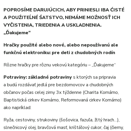
POPROSÍME DARUJÚCICH, ABY PRINIESLI IBA ĆISTÉ
A POUŹITEĹNÉ ŚATSTVO, NEMÁME MOŹNOSŤ ICH
VYČISTENIA, TRIEDENIA A USKLADNENIA
.
„Ďakujeme“
Hračky použité alebo nové, alebo nepoužívanú ale
funkčnú elektroniku
: pre deti z chudobných rodín
Rôzne hračky pre rôznu vekovú kategóriu – „Ďakujeme“
Potraviny:
základné potraviny
s ktorých sa pripravia
a budú rozdávať jedlá pre bezdomovcov a chudobných
občanov počas celej zimy 3x týždenne (Charita Komárno,
Baptistická cirkev Komárno, Reformovaná cirkev Komárno)
ako napríklad:
Ryža, cestoviny, strukoviny (šošovica, fazuľa, žltý hrach…),
slnečnicový olej, bravčová masť, krištáľový cukor, čaj (čierny,