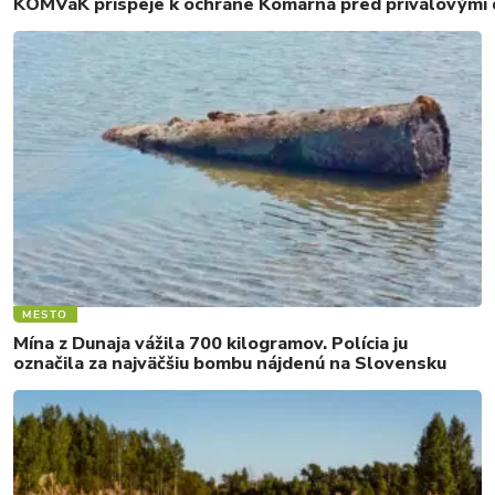
KOMVaK prispeje k ochrane Komárna pred prívalovými d
MESTO
Mína z Dunaja vážila 700 kilogramov. Polícia ju
označila za najväčšiu bombu nájdenú na Slovensku