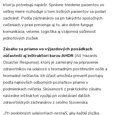
ktorí ju potrebujú najskôr. Správne triedenie pacientov vo
veľkej miere rozhoduje o tom, koľkých pacientov sa podarí
zachrániť. Podľa záchranárov sa pri takýchto spoločných
cvičeniach v praxi preveruje aj to, ako dobre funguje
komunikácia, velenie, logistika aj vzájomná súčinnosť
jednotlivých zložiek.
Zásahu sa priamo vo výjazdových posádkach
zúčastnili aj inštruktori kurzu AHDR
(All Hazards
Disaster Response), ktorý je zameraný na pripravenie
zdravotníkov na udalosti s hromadným postihnutím osôb a
hromadné nešťastia. Ich účasť umožnila preveriť postupy
podľa najnovších odborných poznatkov priamo v
podmienkach cvičenia. Skúsenosti z praktického zásahu
následne inštruktori využijú pri vzdelávaní ďalších
zdravotníckych záchranárov z celého Slovenska.
„Pri podobných udalostiach nestačí, aby každá zložka