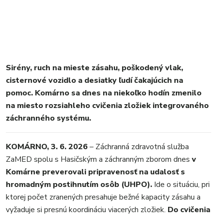
VIDEO
MIX
Sirény, ruch na mieste zásahu, poškodený vlak,
cisternové vozidlo a desiatky ľudí čakajúcich na
pomoc. Komárno sa dnes na niekoľko hodín zmenilo
na miesto rozsiahleho cvičenia zložiek integrovaného
záchranného systému.
KOMÁRNO, 3. 6. 2026
– Záchranná zdravotná služba
ZaMED spolu s Hasičským a záchranným zborom dnes
v
Komárne preverovali pripravenosť na udalosť s
hromadným postihnutím osôb (UHPO).
Ide o situáciu, pri
ktorej počet zranených presahuje bežné kapacity zásahu a
vyžaduje si presnú koordináciu viacerých zložiek.
Do cvičenia