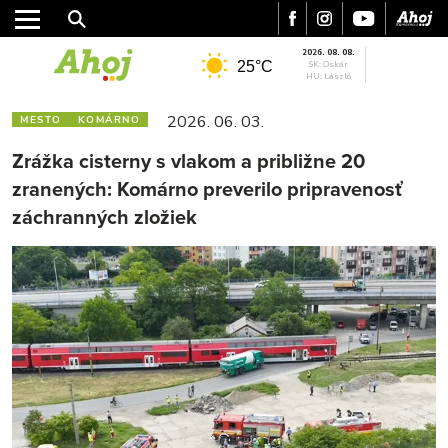
2026. 08. 08.
25°C
SK: Oskár
HU: László
2026. 06. 03.
MESTO
KOMÁRNO
Zrážka cisterny s vlakom a približne 20
zranených: Komárno preverilo pripravenosť
záchranných zložiek