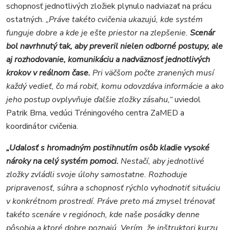
schopnosť jednotlivých zložiek plynulo nadviazať na prácu
ostatných.
„Práve takéto cvičenia ukazujú, kde systém
funguje dobre a kde je ešte priestor na zlepšenie.
Scenár
bol navrhnutý tak, aby preveril nielen odborné postupy, ale
aj rozhodovanie, komunikáciu a nadväznosť jednotlivých
krokov v reálnom čase.
Pri väčšom počte zranených musí
každý vedieť, čo má robiť, komu odovzdáva informácie a ako
jeho postup ovplyvňuje ďalšie zložky zásahu,“
uviedol
Patrik Brna, vedúci Tréningového centra ZaMED a
koordinátor cvičenia.
„Udalosť s hromadným postihnutím osôb kladie vysoké
nároky na celý systém pomoci.
Nestačí, aby jednotlivé
zložky zvládli svoje úlohy samostatne. Rozhoduje
pripravenosť, súhra a schopnosť rýchlo vyhodnotiť situáciu
v konkrétnom prostredí. Práve preto má zmysel trénovať
takéto scenáre v regiónoch, kde naše posádky denne
pôsobia a ktoré dobre poznajú. Verím, že inštruktori kurzu