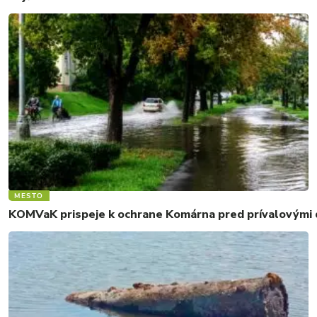
MESTO
KOMVaK prispeje k ochrane Komárna pred prívalovými d