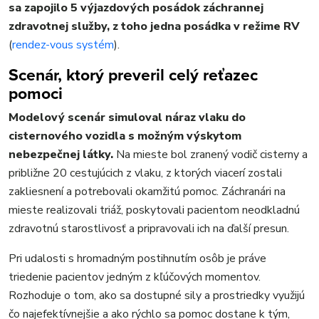
sa zapojilo 5 výjazdových posádok záchrannej
zdravotnej služby, z toho jedna posádka v režime RV
(
rendez-vous systém
).
Scenár, ktorý preveril celý reťazec
pomoci
Modelový scenár simuloval náraz vlaku do
cisternového vozidla s možným výskytom
nebezpečnej látky.
Na mieste bol zranený vodič cisterny a
približne 20 cestujúcich z vlaku, z ktorých viacerí zostali
zakliesnení a potrebovali okamžitú pomoc. Záchranári na
mieste realizovali triáž, poskytovali pacientom neodkladnú
zdravotnú starostlivosť a pripravovali ich na ďalší presun.
Pri udalosti s hromadným postihnutím osôb je práve
triedenie pacientov jedným z kľúčových momentov.
Rozhoduje o tom, ako sa dostupné sily a prostriedky využijú
čo najefektívnejšie a ako rýchlo sa pomoc dostane k tým,