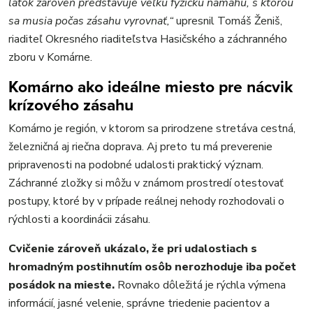
látok zároveň predstavuje veľkú fyzickú námahu, s ktorou
sa musia počas zásahu vyrovnať,“
upresnil Tomáš Ženiš,
riaditeľ Okresného riaditeľstva Hasičského a záchranného
zboru v Komárne.
Komárno ako ideálne miesto pre nácvik
krízového zásahu
Komárno je región, v ktorom sa prirodzene stretáva cestná,
železničná aj riečna doprava. Aj preto tu má preverenie
pripravenosti na podobné udalosti praktický význam.
Záchranné zložky si môžu v známom prostredí otestovať
postupy, ktoré by v prípade reálnej nehody rozhodovali o
rýchlosti a koordinácii zásahu.
Cvičenie zároveň ukázalo, že pri udalostiach s
hromadným postihnutím osôb nerozhoduje iba počet
posádok na mieste.
Rovnako dôležitá je rýchla výmena
informácií, jasné velenie, správne triedenie pacientov a