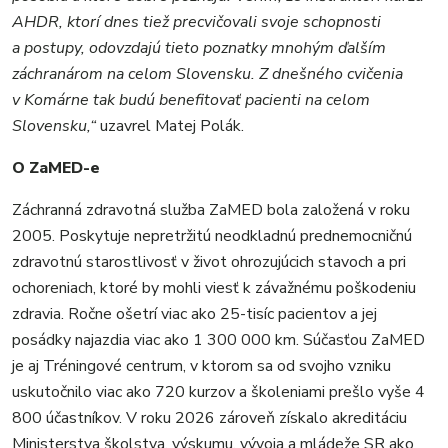
AHDR, ktorí dnes tiež precvičovali svoje schopnosti
a postupy, odovzdajú tieto poznatky mnohým ďalším
záchranárom na celom Slovensku. Z dnešného cvičenia
v Komárne tak budú benefitovať pacienti na celom
Slovensku,“
uzavrel Matej Polák.
O ZaMED-e
Záchranná zdravotná služba ZaMED bola založená v roku
2005. Poskytuje nepretržitú neodkladnú prednemocničnú
zdravotnú starostlivosť v život ohrozujúcich stavoch a pri
ochoreniach, ktoré by mohli viesť k závažnému poškodeniu
zdravia. Ročne ošetrí viac ako 25-tisíc pacientov a jej
posádky najazdia viac ako 1 300 000 km. Súčasťou ZaMED
je aj Tréningové centrum, v ktorom sa od svojho vzniku
uskutočnilo viac ako 720 kurzov a školeniami prešlo vyše 4
800 účastníkov. V roku 2026 zároveň získalo akreditáciu
Ministerstva školstva, výskumu, vývoja a mládeže SR ako