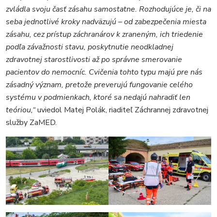
zvládla svoju časť zásahu samostatne. Rozhodujúce je, či na
seba jednotlivé kroky nadväzujú – od zabezpečenia miesta
zásahu, cez prístup záchranárov k zraneným, ich triedenie
podľa závažnosti stavu, poskytnutie neodkladnej
zdravotnej starostlivosti až po správne smerovanie
pacientov do nemocníc. Cvičenia tohto typu majú pre nás
zásadný význam, pretože preverujú fungovanie celého
systému v podmienkach, ktoré sa nedajú nahradiť len
teóriou,“
uviedol Matej Polák, riaditeľ Záchrannej zdravotnej
služby ZaMED.