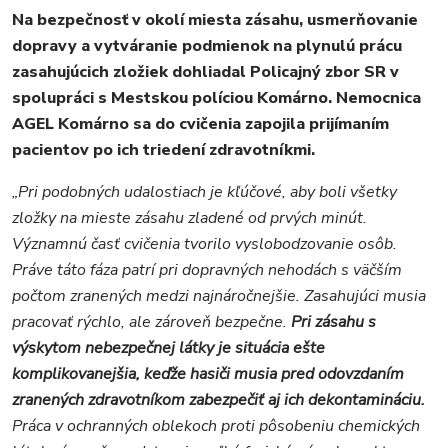
Na bezpečnosť v okolí miesta zásahu, usmerňovanie
dopravy a vytváranie podmienok na plynulú prácu
zasahujúcich zložiek dohliadal Policajný zbor SR v
spolupráci s Mestskou políciou Komárno. Nemocnica
AGEL Komárno sa do cvičenia zapojila prijímaním
pacientov po ich triedení zdravotníkmi.
„Pri podobných udalostiach je kľúčové, aby boli všetky
zložky na mieste zásahu zladené od prvých minút.
Významnú časť cvičenia tvorilo vyslobodzovanie osôb.
Práve táto fáza patrí pri dopravných nehodách s väčším
počtom zranených medzi najnáročnejšie. Zasahujúci musia
pracovať rýchlo, ale zároveň bezpečne.
Pri zásahu s
výskytom nebezpečnej látky je situácia ešte
komplikovanejšia, keďže hasiči musia pred odovzdaním
zranených zdravotníkom zabezpečiť aj ich dekontamináciu.
Práca v ochranných oblekoch proti pôsobeniu chemických