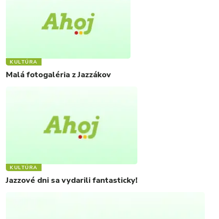
KULTÚRA
Malá fotogaléria z Jazzákov
KULTÚRA
Jazzové dni sa vydarili fantasticky!