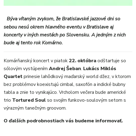
VIDEO
MIX
Býva vítaným zvykom, že Bratislavské jazzové dni so
sebou nesú okrem hlavného eventu v Bratislave aj
koncerty v iných mestách po Slovensku. A jedným z nich
bude aj tento rok Komárno.
Komárňanský koncert v piatok
22. októbra
odštartuje so
sólovým vystúpením
Andrej Šeban
.
Lukács Miklós
Quartet
prinesie lahôdkový maďarský world džez, v ktorom
bez problémov koexistujú cimbal, saxofón a indické bubny
tabla a znie to vynikajúco. Vrcholom večera bude americké
trio
Tortured Soul
so svojím funkovo-soulovým setom s
výrazným tanečným groovom.
O ďalších podrobnostiach vás budeme informovať.