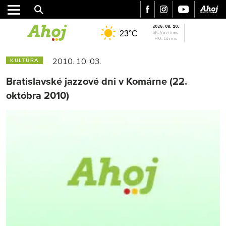
2026. 08. 10.
23°C
SK: Vavrinec
HU: Lőrinc
2010. 10. 03.
KULTÚRA
Bratislavské jazzové dni v Komárne (22.
októbra 2010)
MESTO
REGIÓN
ŠPORT
KULTÚRA
FOTKY