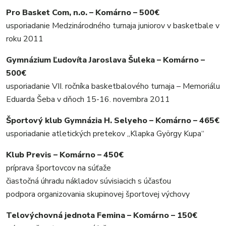
Pro Basket Com, n.o. – Komárno – 500€
usporiadanie Medzinárodného turnaja juniorov v basketbale v
roku 2011
Gymnázium Ľudovíta Jaroslava Šuleka – Komárno –
500€
usporiadanie VII. ročníka basketbalového turnaja – Memoriálu
Eduarda Šeba v dňoch 15-16. novembra 2011
Športový klub Gymnázia H. Selyeho – Komárno – 465€
usporiadanie atletických pretekov „Klapka György Kupa“
Klub Previs – Komárno – 450€
príprava športovcov na súťaže
čiastočná úhradu nákladov súvisiacich s účasťou
podpora organizovania skupinovej športovej výchovy
Telovýchovná jednota Femina – Komárno – 150€