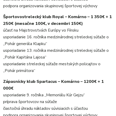
podpora organizovania skupinovej športovej výchovy
Športovostrelecký klub Royal – Komárno – 1 350€ + 1
250€ (mesačne 100€, v decembri 150€)
účasť na Majstrovstvách Európy vo Fínsku
usporiadanie 16. ročníka medzinárodnej streleckej súťaže o
„Pohár generála Klapku“
usporiadanie 13. ročníka medzinárodnej streleckej súťaže o
„Pohár Kapitána Lajosa“
usporiadanie streleckej súťaže mestských policajtov o
„Pohár primátora“
Zápasnícky klub Spartacus – Komárno – 1200€ + 1
000€
usporiadanie 9. ročníka „Memoriálu Kúr Gejzu“
príprava športovcov na súťaže
čiastočná úhradu nákladov súvisiacich s účasťou
podpora organizovania skupinovej športovej výchovy