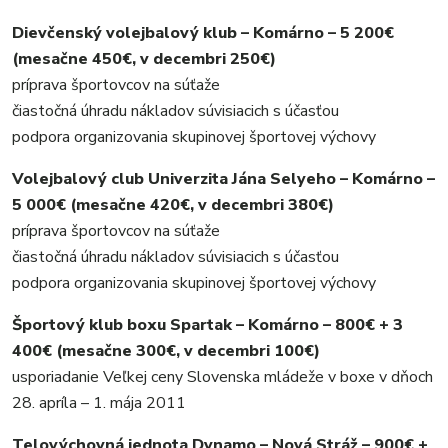
Dievčenský volejbalový klub – Komárno – 5 200€
(mesačne 450€, v decembri 250€)
príprava športovcov na súťaže
čiastočná úhradu nákladov súvisiacich s účasťou
podpora organizovania skupinovej športovej výchovy
Volejbalový club Univerzita Jána Selyeho – Komárno –
5 000€ (mesačne 420€, v decembri 380€)
príprava športovcov na súťaže
čiastočná úhradu nákladov súvisiacich s účasťou
podpora organizovania skupinovej športovej výchovy
Športový klub boxu Spartak – Komárno – 800€ + 3
400€ (mesačne 300€, v decembri 100€)
usporiadanie Veľkej ceny Slovenska mládeže v boxe v dňoch
28. apríla – 1. mája 2011
Telovýchovná jednota Dynamo – Nová Stráž – 900€ +