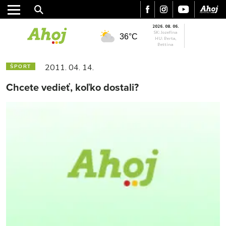
2026. 08. 06.
SK: Jozefína
36°C
HU: Berta,
Bettina
2011. 04. 14.
ŠPORT
Chcete vedieť, koľko dostali?