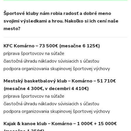
Športové kluby nám robia radosť a dobré meno
svojimi výsledkami a hrou. Nakoľko si ich cení naše
mesto?
KFC Komárno – 73 500€ (mesačne 6 125€)
príprava športovcov na súťaže
čiastočná úhradu nákladov súvisiacich s účasťou
podpora organizovania skupinovej športovej výchovy
Mestský basketbalový klub – Komárno – 51 710€
MESTO
(mesačne 4 300€, v decembri 4 410€)
REGIÓN
príprava športovcov na súťaže
čiastočná úhradu nákladov súvisiacich s účasťou
ŠPORT
podpora organizovania skupinovej športovej výchovy
KULTÚRA
FOTKY
Kajak & kanoe klub – Komárno – 1 000€ + 15 000€
VIDEO