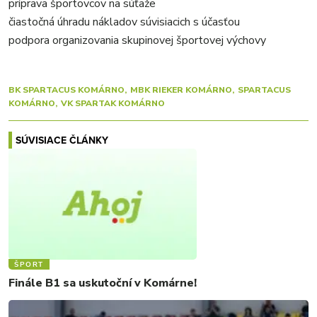
príprava športovcov na súťaže
čiastočná úhradu nákladov súvisiacich s účasťou
podpora organizovania skupinovej športovej výchovy
BK SPARTACUS KOMÁRNO
MBK RIEKER KOMÁRNO
SPARTACUS
KOMÁRNO
VK SPARTAK KOMÁRNO
SÚVISIACE ČLÁNKY
ŠPORT
Finále B1 sa uskutoční v Komárne!