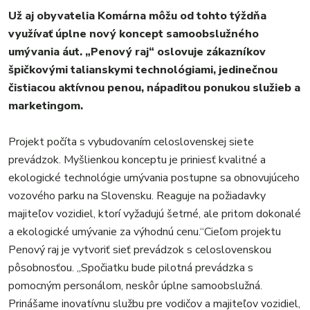
REGIÓN
Už aj obyvatelia Komárna môžu od tohto týždňa
ŠPORT
využívať úplne nový koncept samoobslužného
KULTÚRA
umývania áut. „Penový raj“ oslovuje zákazníkov
FOTKY
špičkovými talianskymi technológiami, jedinečnou
VIDEO
čistiacou aktívnou penou, nápaditou ponukou služieb a
MIX
marketingom.
Projekt počíta s vybudovaním celoslovenskej siete
prevádzok. Myšlienkou konceptu je priniesť kvalitné a
ekologické technológie umývania postupne sa obnovujúceho
vozového parku na Slovensku. Reaguje na požiadavky
majiteľov vozidiel, ktorí vyžadujú šetrné, ale pritom dokonalé
a ekologické umývanie za výhodnú cenu.“Cieľom projektu
Penový raj je vytvoriť sieť prevádzok s celoslovenskou
pôsobnosťou. „Spočiatku bude pilotná prevádzka s
pomocným personálom, neskôr úplne samoobslužná.
Prinášame inovatívnu službu pre vodičov a majiteľov vozidiel,