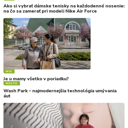
Ako si vybrať dámske tenisky na každodenné nosenie:
na čo sa zamerať pri modeli Nike Air Force
MIX
Je u mamy všetko v poriadku?
MESTO
Wash Park – najmodernejšia technológia umývania
áut