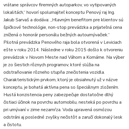
vrátane správcov firemných autoparkov, vo vytipovaných
lokalitách,“ hovorí spolumajiteľ konceptu Penový raj Ing.
Jakub Sarvaš a dodáva: „Hlavným benefitom pre klientov sú
špičkové technológie, non-stop prevádzka a prijateľná cena
znížená o honorár personálu bežných autoumývačiek.“
Pilotná prevádzka Penového raja bola otvorená v Leviciach
ešte v roku 2014. Následne v roku 2015 došlo k otvoreniu
prevádzok v Novom Meste nad Váhom a Komárne. Na výber
je zo šiestich rôznych programov, ktoré slúžia na
odstraňovanie rôzneho stupňa znečistenia vozidla.
Charakteristickým prvkom, ktorý je obsiahnutý už v názve
konceptu, je bohatá aktívna pena so špeciálnym zložením.
Hustá konzistencia peny zabezpečuje dostatočne dlhý
čistiaci účinok na povrchu automobilu, nesteká po povrchu a
pri umývaní v zime nezamŕza. Voda upravená osmózou
odstráni aj posledné zvyšky nečistôt a zaručí dokonalý lesk
a čistotu.