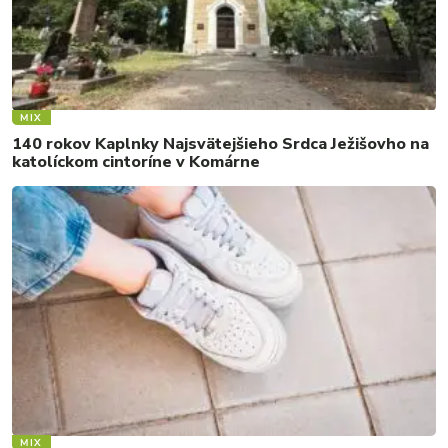
MIX
140 rokov Kaplnky Najsvätejšieho Srdca Ježišovho na
katolíckom cintoríne v Komárne
MIX