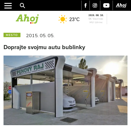
2026. 08. 10.
23°C
SK: Vavrinec
HU: Lőrinc
2015. 05. 05.
MESTO
Doprajte svojmu autu bublinky
MESTO