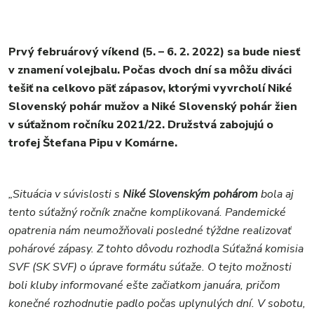
Prvý februárový víkend (5. – 6. 2. 2022) sa bude niesť
v znamení volejbalu. Počas dvoch dní sa môžu diváci
tešiť na celkovo päť zápasov, ktorými vyvrcholí Niké
Slovenský pohár mužov a Niké Slovenský pohár žien
v súťažnom ročníku 2021/22. Družstvá zabojujú o
trofej Štefana Pipu v Komárne.
„Situácia v súvislosti s
Niké Slovenským pohárom
bola aj
tento súťažný ročník značne komplikovaná. Pandemické
opatrenia nám neumožňovali posledné týždne realizovať
pohárové zápasy. Z tohto dôvodu rozhodla Súťažná komisia
SVF (SK SVF) o úprave formátu súťaže. O tejto možnosti
boli kluby informované ešte začiatkom januára, pričom
konečné rozhodnutie padlo počas uplynulých dní. V sobotu,