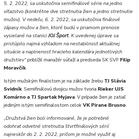
5. 2. 2022, sa uskutočnia semifinálové série na jedno
víťazstvo (konkrétne dve stretnutia žien a jedno stretnutie
mužov). V nedeľu, 6. 2. 2022, sa uskutočnia finálové
zápasy mužov a žien, ktoré budú v priamom prenose
vysielané na stanici
JOJ Šport
. K uvedenej úprave sa
pristúpilo najmä vzhľadom na nestabilnosť aktuálnej
situácie a naplnenosť hracieho kalendára jednotlivých
družstiev“
priblížil manažér súťaží a predseda SK SVF
Filip
Moravčík
.
Istým mužským finalistom je na základe žrebu
TJ Slávia
Svidník
. Semifinálovú dvojicu mužov tvoria
Rieker UJS
Komárno a TJ Spartak Myjava
. V prípade žien je zatiaľ
jediným istým semifinalostom celok
VK Pirane Brusno
.
„Družstvá žien boli informované, že je potrebné
odohrať odvetné stretnutia štvrťfinálových sérií
najneskôr do 2. 2. 2022, pričom je možné využiť aj