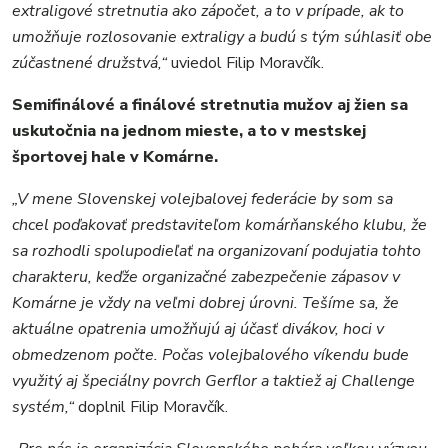
extraligové stretnutia ako zápočet, a to v prípade, ak to
umožňuje rozlosovanie extraligy a budú s tým súhlasiť obe
zúčastnené družstvá,“
uviedol Filip Moravčík.
Semifinálové a finálové stretnutia mužov aj žien sa
uskutočnia na jednom mieste, a to v mestskej
športovej hale v Komárne.
„V mene Slovenskej volejbalovej federácie by som sa
chcel poďakovať predstaviteľom komárňanského klubu, že
sa rozhodli spolupodieľať na organizovaní podujatia tohto
charakteru, keďže organizačné zabezpečenie zápasov v
Komárne je vždy na veľmi dobrej úrovni. Tešíme sa, že
aktuálne opatrenia umožňujú aj účasť divákov, hoci v
obmedzenom počte. Počas volejbalového víkendu bude
využitý aj špeciálny povrch Gerflor a taktiež aj Challenge
systém,“
doplnil Filip Moravčík.