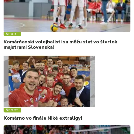
ŠPORT
Komárňanskí volejbalisti sa môžu stať vo štvrtok
majstrami Slovenska!
ŠPORT
Komárno vo finále Niké extraligy!