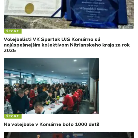
ŠPORT
Volejbalisti VK Spartak UJS Komárno sú
najúspešnejším kolektívom Nitrianskeho kraja za rok
2025
ŠPORT
Na volejbale v Komárne bolo 1000 detí!