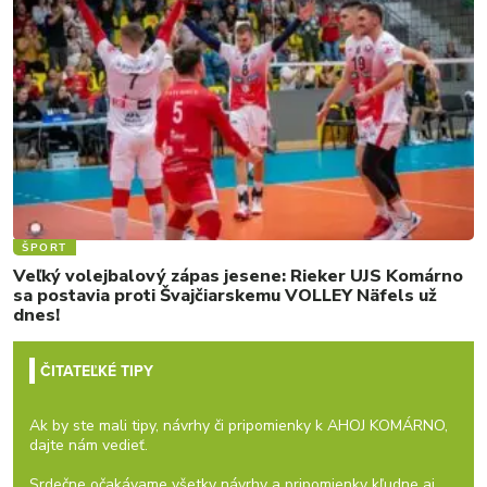
ŠPORT
Veľký volejbalový zápas jesene: Rieker UJS Komárno
sa postavia proti Švajčiarskemu VOLLEY Näfels už
dnes!
ČITATEĽKÉ TIPY
Ak by ste mali tipy, návrhy či pripomienky k AHOJ KOMÁRNO,
dajte nám vedieť.
Srdečne očakávame všetky návrhy a pripomienky kľudne aj