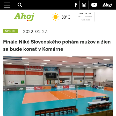
2026. 08. 09.
30°C
SK: Ľubomíra
HU: Emőd
2022. 01. 27.
ŠPORT
Finále Niké Slovenského pohára mužov a žien
sa bude konať v Komárne