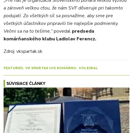
„Pre nás je organizácia Slovenského pohára veľkou výzvou
a zároveň veľkou cťou, že nám SVF dôveruje pri takomto
podujatí. Zo všetkých síl sa posnažíme, aby sme pre
všetkých účastníkov pripravili tie najlepšie podmienky.
Veľmi sa na to tešíme,“
povedal
predseda
komárňanského klubu Ladislav Ferencz.
Zdroj: vkspartak.sk
FEATURED
VK SPARTAK UJS KOMÁRNO
VOLEJBAL
SÚVISIACE ČLÁNKY