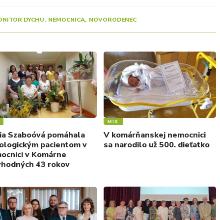
ONITOR DYCHU
NEMOCNICA
NOVORODENEC
MIX
ia Szaboóvá pomáhala
V komárňanskej nemocnici
ologickým pacientom v
sa narodilo už 500. dieťatko
ocnici v Komárne
yhodných 43 rokov