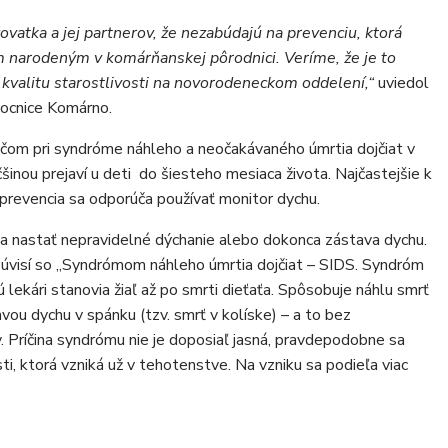
ovatka a jej partnerov, že nezabúdajú na prevenciu, ktorá
 narodeným v komárňanskej pôrodnici. Veríme, že je to
 kvalitu starostlivosti na novorodeneckom oddelení,“
uviedol
mocnice Komárno.
čom pri syndróme náhleho a neočakávaného úmrtia dojčiat v
inou prejaví u deti do šiesteho mesiaca života. Najčastejšie k
prevencia sa odporúča používať monitor dychu.
ťa nastať nepravidelné dýchanie alebo dokonca zástava dychu.
súvisí so „Syndrómom náhleho úmrtia dojčiat – SIDS. Syndróm
ú lekári stanovia žiaľ až po smrti dieťaťa. Spôsobuje náhlu smrť
ou dychu v spánku (tzv. smrť v kolíske) – a to bez
. Príčina syndrómu nie je doposiaľ jasná, pravdepodobne sa
ti, ktorá vzniká už v tehotenstve. Na vzniku sa podieľa viac