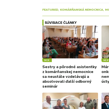
FEATURED
KOMÁRŇANSKÁ NEMOCNICA
M
SÚVISIACE ČLÁNKY
MIX
MIX
Sestry a pôrodné asistentky
Már
z komárňanskej nemocnice
onk
sa neustále vzdelávajú a
nem
absolvovali ďalší odborný
úct
seminár