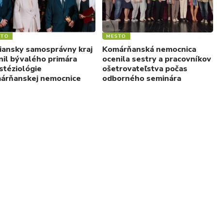
STO
MESTO
riansky samosprávny kraj
Komárňanská nemocnica
nil bývalého primára
ocenila sestry a pracovníkov
stéziológie
ošetrovateľstva počas
árňanskej nemocnice
odborného seminára