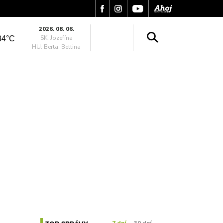
2026. 08. 06.
SK: Jozefína
34°C
HU: Berta, Bettina