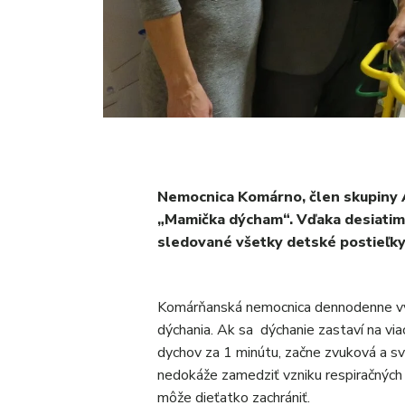
Nemocnica Komárno, člen skupiny A
„Mamička dýcham“. Vďaka desiatim
sledované všetky detské postieľky
Komárňanská nemocnica dennodenne využ
dýchania. Ak sa dýchanie zastaví na via
dychov za 1 minútu, začne zvuková a sv
nedokáže zamedziť vzniku respiračných
môže dieťatko zachrániť.