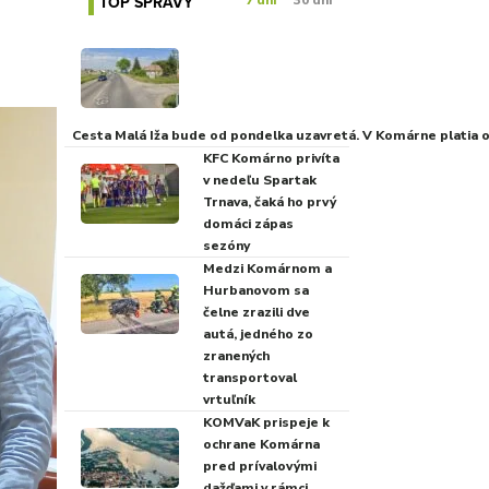
TOP SPRÁVY
7 dní
30 dní
Cesta Malá Iža bude od pondelka uzavretá. V Komárne platia
KFC Komárno privíta
v nedeľu Spartak
Trnava, čaká ho prvý
domáci zápas
sezóny
Medzi Komárnom a
Hurbanovom sa
čelne zrazili dve
autá, jedného zo
zranených
transportoval
vrtuľník
KOMVaK prispeje k
ochrane Komárna
pred prívalovými
dažďami v rámci