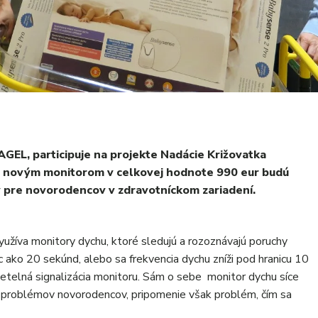
GEL, participuje na projekte Nadácie Križovatka
 novým monitorom v celkovej hodnote 990 eur budú
 pre novorodencov v zdravotníckom zariadení.
íva monitory dychu, ktoré sledujú a rozoznávajú poruchy
c ako 20 sekúnd, alebo sa frekvencia dychu zníži pod hranicu 10
etelná signalizácia monitoru. Sám o sebe monitor dychu síce
 problémov novorodencov, pripomenie však problém, čím sa