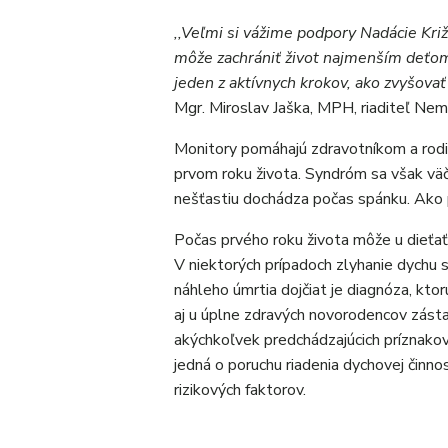
,,Veľmi si vážime podpory Nadácie Križ
môže zachrániť život najmenším deťom
jeden z aktívnych krokov, ako zvyšovať
Mgr. Miroslav Jaška, MPH, riaditeľ Ne
Monitory pomáhajú zdravotníkom a rodi
prvom roku života. Syndróm sa však väčš
nešťastiu dochádza počas spánku. Ako 
Počas prvého roku života môže u dieťa
V niektorých prípadoch zlyhanie dychu 
náhleho úmrtia dojčiat je diagnóza, ktor
aj u úplne zdravých novorodencov zástav
akýchkoľvek predchádzajúcich príznakov
jedná o poruchu riadenia dychovej činnos
rizikových faktorov.