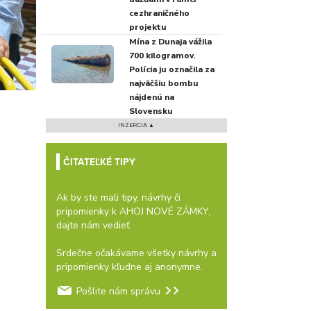
cezhraničného
projektu
Mína z Dunaja vážila
700 kilogramov.
Polícia ju označila za
najväčšiu bombu
nájdenú na
Slovensku
INZERCIA ▲
ČITATEĽKÉ TIPY
Ak by ste mali tipy, návrhy či
pripomienky k AHOJ NOVÉ ZÁMKY,
dajte nám vedieť.
Srdečne očakávame všetky návrhy a
pripomienky kľudne aj anonymne.
Pošlite nám správu