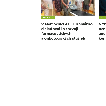
MESTO
ME
V Nemocnici AGEL Komárno
Nit
diskutovali o rozvoji
oce
farmaceutických
ane
a onkologických služieb
kom