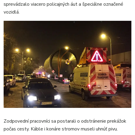
sprevádzalo viacero policajných áut a špeciálne označené
vozidlá.
Zodpovední pracovníci sa postarali o odstránenie prekážok
počas cesty. Káble i konáre stromov museli uhnúť pivu.