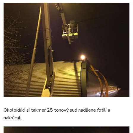
Okoloidúci si takmer 25 tonový sud nadšene fotili a
nakrúcali.