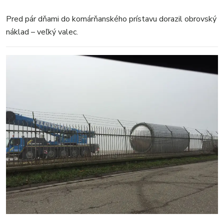
Pred pár dňami do komárňanského prístavu dorazil obrovský
náklad – veľký valec.
MESTO
REGIÓN
ŠPORT
KULTÚRA
FOTKY
VIDEO
MIX