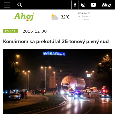
2026. 08. 07.
32°C
SK: Štefánia
HU: Ibolya
2015. 12. 30.
FOTKY
Komárnom sa prekotúľal 25-tonový pivný sud