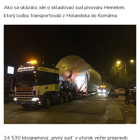
Ako sa ukázalo, ide o skladovací sud pivovaru Heineken,
ktorý loďou transportovali z Holandska do Komárna.
24 530 kilogramový „pivný sud” v utorok večer prepravili