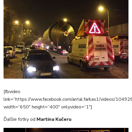
[fbvideo
link=“https://www.facebook.com/antal.farkas1/videos/104
width=“650″ height=“400″ onlyvideo=“1″]
Ďaľšie fotky od
Martina Kučeru