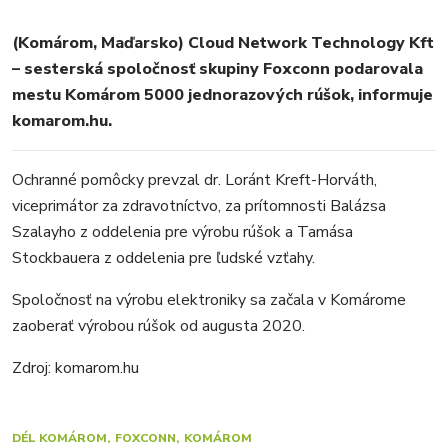
FOTKY
VIDEO
(Komárom, Maďarsko) Cloud Network Technology Kft
– sesterská spoločnosť skupiny Foxconn podarovala
MIX
mestu Komárom 5000 jednorazových rúšok, informuje
komarom.hu.
Ochranné pomôcky prevzal dr. Loránt Kreft-Horváth,
viceprimátor za zdravotníctvo, za prítomnosti Balázsa
Szalayho z oddelenia pre výrobu rúšok a Tamása
Stockbauera z oddelenia pre ľudské vzťahy.
Spoločnosť na výrobu elektroniky sa začala v Komárome
zaoberať výrobou rúšok od augusta 2020.
Zdroj: komarom.hu
DÉL KOMÁROM
FOXCONN
KOMÁROM