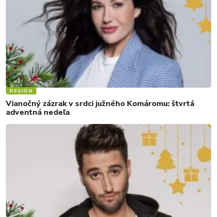
REGIÓN
Vianočný zázrak v srdci južného Komáromu: štvrtá
adventná nedeľa