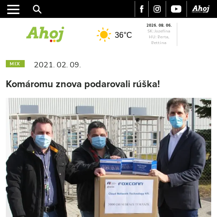
2026. 08. 06.
SK: Jozefína
36°C
HU: Berta,
Bettina
2021. 02. 09.
MIX
Komáromu znova podarovali rúška!
MESTO
REGIÓN
ŠPORT
KULTÚRA