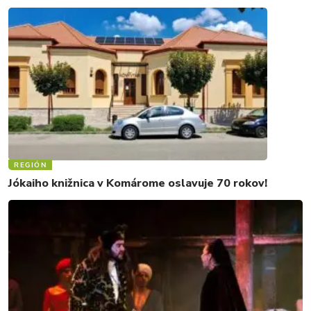
REGIÓN
Jókaiho knižnica v Komárome oslavuje 70 rokov!