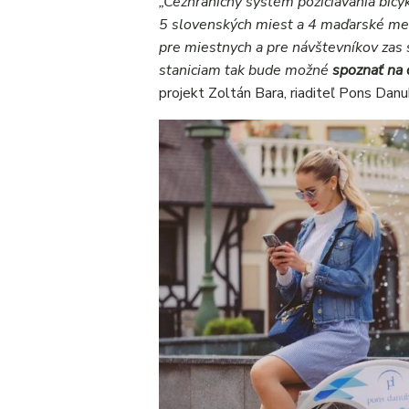
„Cezhraničný systém požičiavania bicy
5 slovenských miest a 4 maďarské mes
pre miestnych a pre návštevníkov zas s
staniciam tak bude možné
spoznať na 
projekt Zoltán Bara, riaditeľ Pons Danub