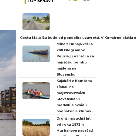
TOP SPRÁVY
7 dní
30 dní
Cesta Malá Iža bude od pondelka uzavretá. V Komárne platia
Mína z Dunaja vážila
700 kilogramov.
Polícia ju označila za
najväčšiu bombu
nájdenú na
Slovensku
Kajakári z Komárna
získali na
majstrovstvách
Slovenska 52
medailí a ovládli
hodnotenie klubov
Druhý najsuchší júl
od roku 1872: v
Hurbanove napršali