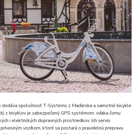
e dodáva spoločnosť T-Systems z Maďarska a samotné bicykle
aždý z bicyklov je zabezpečený GPS systémom, vďaka čomu
ých i elektrických dopravných prostriedkov. Ich servis
prívesným vozíkom, ktoré sa postará o pravidelnú prepravu