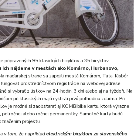
e pripravených 95 klasických bicyklov a 35 bicyklov
 ich nájdeme v mestách ako Komárno, Hurbanovo,
 Na maďarskej strane sa zapojili mestá Komárom, Tata, Kisbér
 fungovať prostredníctvom registrácie na webovej adrese
ožné si vybrať z lístkov na 24-hodín, 3 dni alebo aj na týždeň. Na
pričom pri klasických majú cyklisti prvú polhodinu zdarma. Pri
lov je možné si zaobstarať aj KOMBIbike kartu, ktorá výrazne
j, polročnej alebo ročnej permanentky. Samotné karty budú
 označením projektu.
va v tom, že napríklad
elektrickým bicyklom zo slovenského