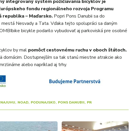
ý integrovaný systém požičiavania bicyklov je
Európskeho fondu regionálneho rozvoja Programu
á republika – Maďarsko.
Popri Pons Danubii sa do
aj mestá Nesvady a Tata. Vďaka tejto spolupráci sa daným
MBIbike bicykle podarilo vybudovať aj parkoviská pre osobné
cyklov by mal
pomôcť cestovnému ruchu v oboch štátoch.
ä domácim. Dostupnejším sa tak stanú miestne atrakcie ako
zmrzlinárne alebo napríklad aj trhy.
NAJUHU
NOAD
PODUNAJSKO
PONS DANUBII
PR