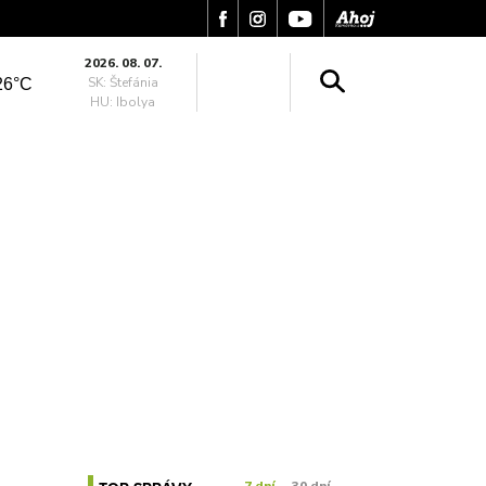
2026. 08. 07.
SK: Štefánia
26°C
HU: Ibolya