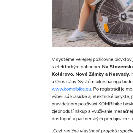
V systéme verejnej požičovne bicyklov j
s elektrickým pohonom.
Na Slovensku
Kolárovo, Nové Zámky a Nesvady
.
a Oroszlány. Systém bikesharingu bude
www.kombibike.eu
. Po registrácii je m
výber sú klasické aj elektrické bicykle, 
pravidelnom používaní KOMBIbike bicyk
zjednoduší nákup a využívanie mesačne
dostupné v partnerských predajniach s
„Cezhraničná vlastnosť projektu spočí