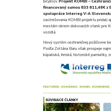
bicyklov.
Projekt KOMBI – Cezhraničn
financovaný sumou 833 811,48€ z 
spolupráce Interreg V-A Slovensk
zastrešovania KOMBI projektu pridali 
mestám okrem dokovacích staníc pre KO
vozidlá.
Nový systém cezhraničnej požičovne bi
Podľa Zoltána Baru však prospeje najm
kúpaliská, ihriská, historické pamiatky, 
FEATURED
KOMÁRNO
KOMBI
KOMBIBIKE
SÚVISIACE ČLÁNKY