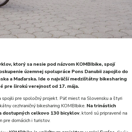
yklov, ktorý sa nesie pod názvom KOMBIbike, spojí
oskupenie územnej spolupráce Pons Danubii zapojilo do
ska a Maďarska. Ide o najväčší medzištátny bikesharing
é pre širokú verejnosť od 17. mája.
spojili pre spoločný projekt. Päť miest na Slovensku a štyri
átny cezhraničný bikesharing KOMBIbike.
Na trinástich
ja dostupných celkovo 130 bicyklov
, ktoré sú pripravené na
 pre domácich i turistov.