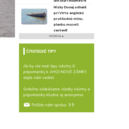
len štyri milimetre
Nízky Dunaj odhalil
pri Virte anglickú
protilodnú mínu,
plavbu museli
zastaviť
INZERCIA ▲
ČITATEĽKÉ TIPY
Ak by ste mali tipy, návrhy či
pripomienky k AHOJ NOVÉ ZÁMKY,
dajte nám vedieť.
Srdečne očakávame všetky návrhy a
pripomienky kľudne aj anonymne.
Pošlite nám správu