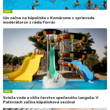
MIX
Jún začne na kúpalisku v Komárome v sprievode
moderátorov z rádia Forrás
MIX
Svieža voda a vôňa čerstvo upečeného langoša: V
Patinciach začína kúpalisková sezóna!