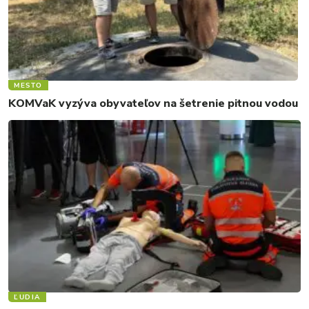
MESTO
KOMVaK vyzýva obyvateľov na šetrenie pitnou vodou
ĽUDIA