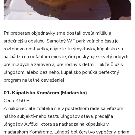
Pri preberaní objednávky sme dostali oveľa milšiu a
srdečnejšiu obsluhu. Samotný WF park voľného času je
rozlohovo dosť veľký, nájdete tu šmykľavky, kúpalisko sa
nachádza na odľahlom mieste, čím poskytuje skvelý oddych
pre mladých a zároveň aj pre rodiny s deťmi. Takže či už s
lángošom, alebo bez neho, kúpalisko ponúka perfektný
program na letné osvieženie!
01. Kúpalisko Komárom (Maďarsko)
Cena: 450 Ft
A nakoniec, ale zďaleka nie v poslednom rade sa víťazom
nášho subjektívneho testu lángošov stáva, predajňa
lángošov Alföldi, ktorá sa nachádza na kúpalisku v
maďarskom Komárome. Lángoš bol čerstvo vypečený, priam