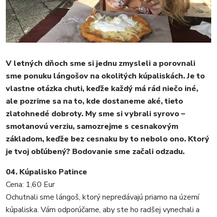
V letných dňoch sme si jednu zmysleli a porovnali
sme ponuku lángošov na okolitých kúpaliskách. Je to
vlastne otázka chuti, keďže každý má rád niečo iné,
ale pozrime sa na to, kde dostaneme aké, tieto
zlatohnedé dobroty. My sme si vybrali syrovo –
smotanovú verziu, samozrejme s cesnakovým
základom, keďže bez cesnaku by to nebolo ono. Ktorý
je tvoj obľúbený? Bodovanie sme začali odzadu.
MESTO
04. Kúpalisko Patince
REGIÓN
Cena: 1,60 Eur
ŠPORT
Ochutnali sme lángoš, ktorý nepredávajú priamo na území
KULTÚRA
kúpaliska. Vám odporúčame, aby ste ho radšej vynechali a