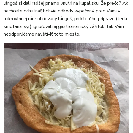
FOTKY
lángoš si dali radšej priamo vnútri na kúpalisku. Že prečo? Ak
VIDEO
nechcete ochutnať bohvie odkedy vypečený, pred Vami v
MIX
mikrovlnnej rúre ohrievaný lángoš, pri ktorého príprave (teda
smotana, syr) ignorovali aj gastronomický zážitok, tak Vám
neodporúčame navštíviť toto miesto.