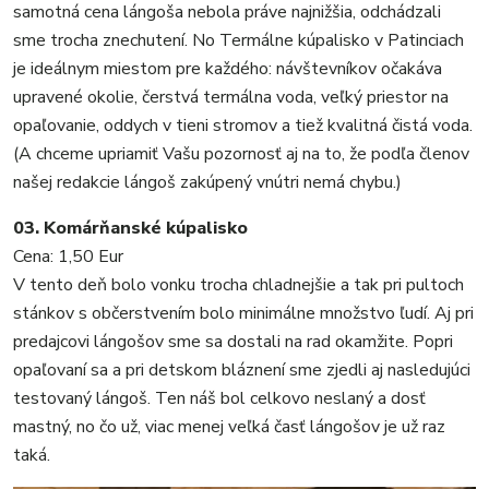
samotná cena lángoša nebola práve najnižšia, odchádzali
sme trocha znechutení. No Termálne kúpalisko v Patinciach
je ideálnym miestom pre každého: návštevníkov očakáva
upravené okolie, čerstvá termálna voda, veľký priestor na
opaľovanie, oddych v tieni stromov a tiež kvalitná čistá voda.
(A chceme upriamiť Vašu pozornosť aj na to, že podľa členov
našej redakcie lángoš zakúpený vnútri nemá chybu.)
03. Komárňanské kúpalisko
Cena: 1,50 Eur
V tento deň bolo vonku trocha chladnejšie a tak pri pultoch
stánkov s občerstvením bolo minimálne množstvo ľudí. Aj pri
predajcovi lángošov sme sa dostali na rad okamžite. Popri
opaľovaní sa a pri detskom bláznení sme zjedli aj nasledujúci
testovaný lángoš. Ten náš bol celkovo neslaný a dosť
mastný, no čo už, viac menej veľká časť lángošov je už raz
taká.