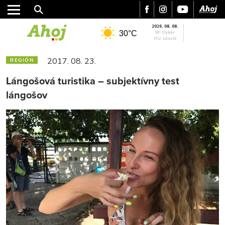
2026. 08. 08.
30°C
SK: Oskár
HU: László
2017. 08. 23.
REGIÓN
Lángošová turistika – subjektívny test
lángošov