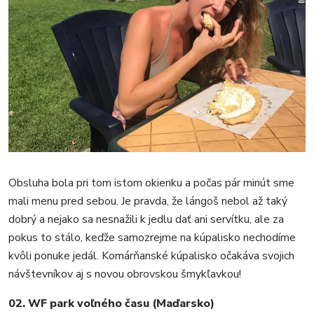
Obsluha bola pri tom istom okienku a počas pár minút sme
mali menu pred sebou. Je pravda, že lángoš nebol až taký
dobrý a nejako sa nesnažili k jedlu dať ani servítku, ale za
pokus to stálo, keďže samozrejme na kúpalisko nechodíme
kvôli ponuke jedál. Komárňanské kúpalisko očakáva svojich
návštevníkov aj s novou obrovskou šmykľavkou!
02. WF park voľného času (Maďarsko)