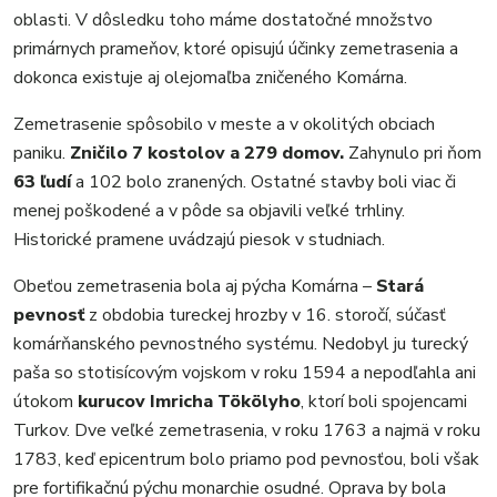
REGIÓN
oblasti. V dôsledku toho máme dostatočné množstvo
ŠPORT
primárnych prameňov, ktoré opisujú účinky zemetrasenia a
KULTÚRA
dokonca existuje aj olejomaľba zničeného Komárna.
FOTKY
Zemetrasenie spôsobilo v meste a v okolitých obciach
VIDEO
paniku.
Zničilo 7 kostolov a 279 domov.
Zahynulo pri ňom
MIX
63 ľudí
a 102 bolo zranených. Ostatné stavby boli viac či
menej poškodené a v pôde sa objavili veľké trhliny.
Historické pramene uvádzajú piesok v studniach.
Obeťou zemetrasenia bola aj pýcha Komárna –
Stará
pevnosť
z obdobia tureckej hrozby v 16. storočí, súčasť
komárňanského pevnostného systému. Nedobyl ju turecký
paša so stotisícovým vojskom v roku 1594 a nepodľahla ani
útokom
kurucov Imricha Tökölyho
, ktorí boli spojencami
Turkov. Dve veľké zemetrasenia, v roku 1763 a najmä v roku
1783, keď epicentrum bolo priamo pod pevnosťou, boli však
pre fortifikačnú pýchu monarchie osudné. Oprava by bola