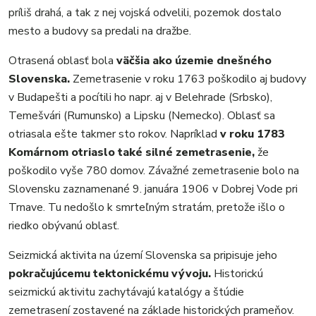
príliš drahá, a tak z nej vojská odvelili, pozemok dostalo
mesto a budovy sa predali na dražbe.
Otrasená oblasť bola
väčšia ako územie dnešného
Slovenska.
Zemetrasenie v roku 1763 poškodilo aj budovy
v Budapešti a pocítili ho napr. aj v Belehrade (Srbsko),
Temešvári (Rumunsko) a Lipsku (Nemecko). Oblasť sa
otriasala ešte takmer sto rokov. Napríklad
v roku 1783
Komárnom otriaslo také silné zemetrasenie,
že
poškodilo vyše 780 domov. Závažné zemetrasenie bolo na
Slovensku zaznamenané 9. januára 1906 v Dobrej Vode pri
Trnave. Tu nedošlo k smrteľným stratám, pretože išlo o
riedko obývanú oblasť.
Seizmická aktivita na území Slovenska sa pripisuje jeho
pokračujúcemu tektonickému vývoju.
Historickú
seizmickú aktivitu zachytávajú katalógy a štúdie
zemetrasení zostavené na základe historických prameňov.