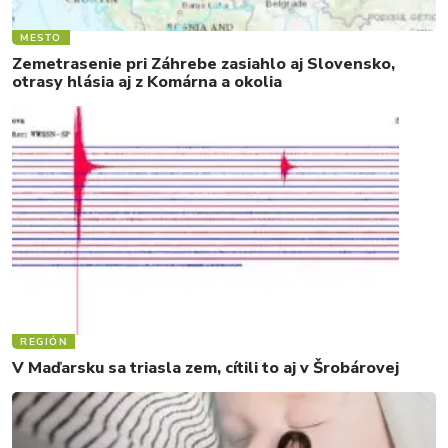
MESTO
Zemetrasenie pri Záhrebe zasiahlo aj Slovensko,
otrasy hlásia aj z Komárna a okolia
REGIÓN
V Maďarsku sa triasla zem, cítili to aj v Šrobárovej