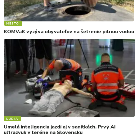
MESTO
KOMVaK vyzýva obyvateľov na šetrenie pitnou vodou
ĽUDIA
Umelá inteligencia jazdí aj v sanitkách. Prvý AI
ultrazvuk v teréne na Slovensku