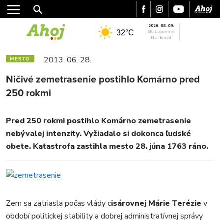
2026. 08. 09.
32°C
SK: Ľubomíra
HU: Emőd
2013. 06. 28.
MESTO
Ničivé zemetrasenie postihlo Komárno pred
250 rokmi
Pred 250 rokmi postihlo Komárno zemetrasenie
nebývalej intenzity. Vyžiadalo si dokonca ľudské
obete. Katastrofa zastihla mesto 28. júna 1763 ráno.
Zem sa zatriasla počas vlády c
isárovnej Márie Terézie
v
MESTO
období politickej stability a dobrej administratívnej správy