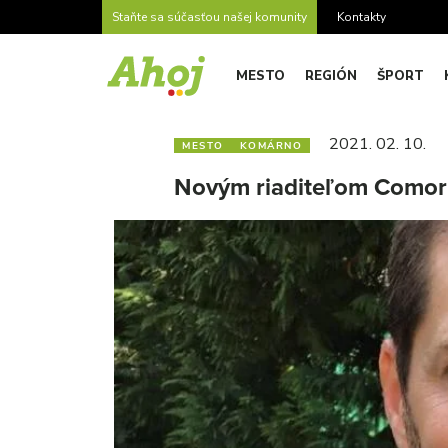
Staňte sa súčasťou našej komunity
Kontakty
MESTO
REGIÓN
ŠPORT
2021. 02. 10.
MESTO
KOMÁRNO
Novým riaditeľom Comorra