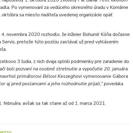
ol naposledy 1. októbra 2020 zvolený Pál Banai Tóth, ekonóm
divadla. Po vymenovaní za vedúceho okresného úradu v Komárne
 októbra sa miesto riaditeľa uvedenej organizácie opäť
 4. novembra 2020 rozhodlo, že inžinier Bohumír Kóňa dočasne
Servis, pretože túto pozíciu zastával už pred vyhlásením
eľa.
celkovo 3 ľudia, z nich dvaja splnili podmienky pre zaradenie do
či boli pozvaní na osobné stretnutie a vypočutie 20. januára.
 navrhol primátorovi Bélovi Keszeghovi vymenovanie Gábora
or aj pred poslancami a jeho rozhodnutie prijali,“
povedala
1. februára, avšak sa tak stane až od 1. marca 2021.
MESTO