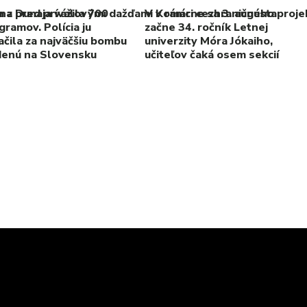
a pred prívalovými dažďami v rámci cezhraničného proje
 z Dunaja vážila 700
V Komárne sa 3. augusta
gramov. Polícia ju
začne 34. ročník Letnej
ačila za najväčšiu bombu
univerzity Móra Jókaiho,
denú na Slovensku
učiteľov čaká osem sekcií