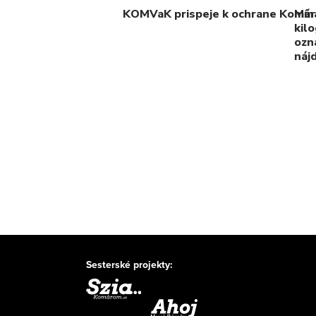
KOMVaK prispeje k ochrane Komárn
Mína
kilo
ozn
náj
Sesterské projekty: