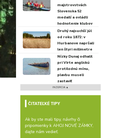
majstrovstvách
Slovenska 52
medailí a ovládli
hodnotenie klubov
Druhý najsuchší júl
od roku 1872: v
Hurbanove napršali
len štyri milimetre
Nízky Dunaj odhalil
pri Virte anglickú
protilodnú mínu,
plavbu museli
zastaviť
INZERCIA ▲
ČITATEĽKÉ TIPY
Ak by ste mali tipy, návrhy či
pripomienky k AHOJ NOVÉ ZÁMKY,
dajte nám vedieť.