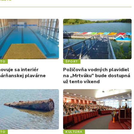
STO
ŠPORT
ovuje sa interiér
Požičovňa vodných plavidiel
árňanskej plavárne
na „Mrtváku“ bude dostupná
už tento víkend
STO
KULTÚRA