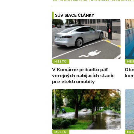
SÚVISIACE ČLÁNKY
MESTO
ME
V Komárne pribudlo päť
Obn
verejných nabíjacích staníc
kom
pre elektromobily
MESTO
ME