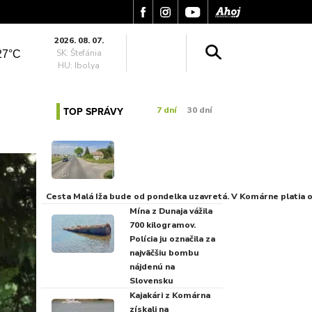
2026. 08. 07.
SK: Štefánia
27°C
HU: Ibolya
TOP SPRÁVY
7 dní
30 dní
Cesta Malá Iža bude od pondelka uzavretá. V Komárne platia
Mína z Dunaja vážila
700 kilogramov.
Polícia ju označila za
najväčšiu bombu
nájdenú na
Slovensku
Kajakári z Komárna
získali na