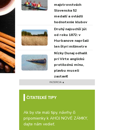
majstrovstvách
Slovenska 52
medailí a ovládli
hodnotenie klubov
Druhý najsuchší júl
od roku 1872: v
Hurbanove napršali
len štyri milimetre
Nízky Dunaj odhalil
pri Virte anglickú
protilodnú mínu,
plavbu museli
zastaviť
INZERCIA ▲
ČITATEĽKÉ TIPY
Ak by ste mali tipy, návrhy či
pripomienky k AHOJ NOVÉ ZÁMKY,
dajte nám vedieť.