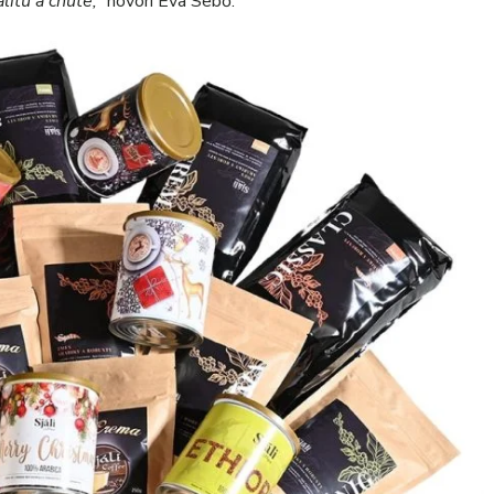
itu a chute,“
hovorí Éva Sebő.