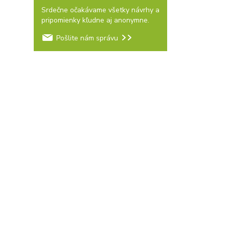
Srdečne očakávame všetky návrhy a
pripomienky kľudne aj anonymne.
Pošlite nám správu