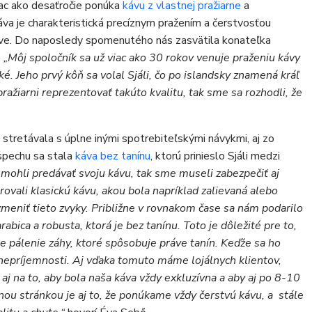
viac ako desaťročie ponúka
kávu z vlastnej pražiarne
a
áva je charakteristická precíznym pražením a čerstvosťou
ázve. Do naposledy spomenutého nás zasvätila konateľka
.
„Môj spoločník sa už viac ako 30 rokov venuje praženiu kávy
é. Jeho prvý kôň sa volal Sjáli, čo po islandsky znamená kráľ
ražiarni reprezentovať takúto kvalitu, tak sme sa rozhodli, že
 stretávala s úplne inými spotrebiteľskými návykmi, aj zo
úspechu sa stala
káva bez tanínu
, ktorú prinieslo Sjáli medzi
mohli predávať svoju kávu, tak sme museli zabezpečiť aj
rovali klasickú kávu, akou bola napríklad zalievaná alebo
zmeniť tieto zvyky. Približne v rovnakom čase sa nám podarilo
rabica a robusta, ktorá je bez tanínu. Toto je dôležité pre to,
e pálenie záhy, ktoré spôsobuje práve tanín. Keďže sa ho
nepríjemnosti. Aj vďaka tomuto máme lojálnych klientov,
 aj na to, aby bola naša káva vždy exkluzívna a aby aj po 8-10
nou stránkou je aj to, že ponúkame vždy čerstvú kávu, a stále