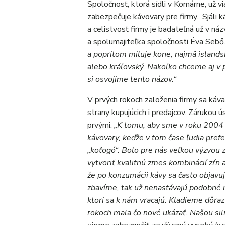
Spoločnosť, ktorá sídli v Komárne, už 
zabezpečuje kávovary pre firmy. Sjáli k
a celistvosť firmy je badateľná už v n
a spolumajiteľka spoločnosti Éva Sebő
a popritom miluje kone, najmä islandsk
alebo kráľovský. Nakoľko chceme aj v p
si osvojíme tento názov.“
V prvých rokoch založenia firmy sa káva
strany kupujúcich i predajcov. Zárukou 
prvými.
„K tomu, aby sme v roku 2004 
kávovary, keďže v tom čase ľudia prefe
„koťogó“. Bolo pre nás veľkou výzvou 
vytvoriť kvalitnú zmes kombinácií zŕn a
že po konzumácii kávy sa často objavuj
zbavíme, tak už nenastávajú podobné 
ktorí sa k nám vracajú. Kladieme dôraz
rokoch mala čo nové ukázať. Našou sil