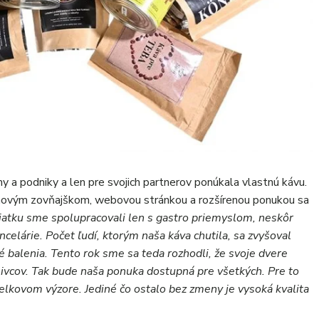
rmy a podniky a len pre svojich partnerov ponúkala vlastnú kávu.
 novým zovňajškom, webovou stránkou a rozšírenou ponukou sa
iatku sme spolupracovali len s gastro priemyslom, neskôr
ncelárie. Počet ľudí, ktorým naša káva chutila, sa zvyšoval
é balenia. Tento rok sme sa teda rozhodli, že svoje dvere
tlivcov. Tak bude naša ponuka dostupná pre všetkých. Pre to
celkovom výzore. Jediné čo ostalo bez zmeny je vysoká kvalita