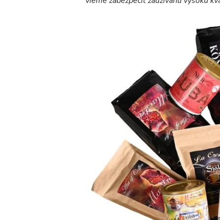
vieme zabezpečiť zaužívanú vysokú kval