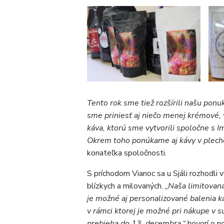
Tento rok sme tiež rozšírili našu ponu
sme priniesť aj niečo menej krémové,
káva, ktorú sme vytvorili spoločne s I
Okrem toho ponúkame aj kávy v plecho
konateľka spoločnosti.
S príchodom Vianoc sa u Sjáli rozhodli v
blízkych a milovaných.
„Naša limitovan
je možné aj personalizované balenia ká
v rámci ktorej je možné pri nákupe v 
prebieha do 13. decembra,“
hovorí o n