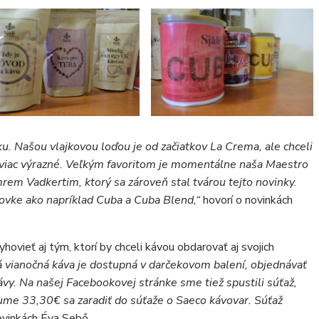
ku. Našou vlajkovou loďou je od začiatkov La Crema, ale chceli
 viac výrazné. Veľkým favoritom je momentálne naša Maestro
mrem Vadkertim, ktorý sa zároveň stal tvárou tejto novinky.
vke ako napríklad Cuba a Cuba Blend,“
hovorí o novinkách
yhovieť aj tým, ktorí by chceli kávou obdarovať aj svojich
á vianočná káva je dostupná v darčekovom balení, objednávať
vy. Na našej Facebookovej stránke sme tiež spustili súťaž,
sume 33,30€ sa zaradiť do súťaže o Saeco kávovar. Súťaž
ovinkách Éva Sebő.