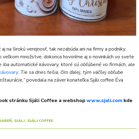
 aj na širokú verejnosť, tak nezabúda ani na firmy a podniky.
vo veľkom množstve, dokonca hovoríme aj o novinkách vo svete
 iba automatické kávovary, ktoré sú obľúbené vo firmách, ale
kávovary
. Tie sa dnes tešia, čím ďalej, tým väčšej obľube
eštaurácie,“
povedala na záver konateľka Sjáli coffee Éva
book stránku Sjáli Coffee a webshop
www.sjali.com
kde
.
IAREŇ
SJÁLI
SJÁLI COFFEE