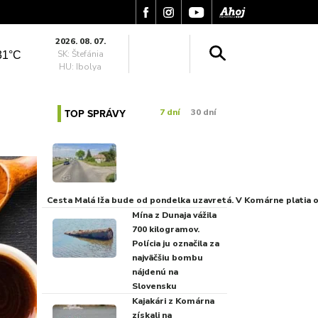
2026. 08. 07.
SK: Štefánia
31°C
HU: Ibolya
TOP SPRÁVY
7 dní
30 dní
Cesta Malá Iža bude od pondelka uzavretá. V Komárne platia
Mína z Dunaja vážila
700 kilogramov.
Polícia ju označila za
najväčšiu bombu
nájdenú na
Slovensku
Kajakári z Komárna
získali na