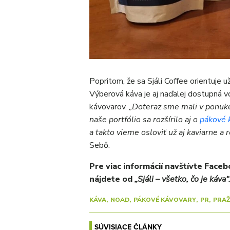
Popritom, že sa Sjáli Coffee orientuje už
Výberová káva je aj naďalej dostupná 
kávovarov.
„Doteraz sme mali v ponuke
naše portfólio sa rozšírilo aj o
pákové 
a takto vieme osloviť už aj kaviarne a r
Sebő.
Pre viac informácií navštívte Face
nájdete od
„Sjáli – všetko, čo je káva“
KÁVA
NOAD
PÁKOVÉ KÁVOVARY
PR
PRAŽ
SÚVISIACE ČLÁNKY