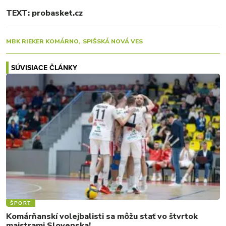
TEXT: probasket.cz
MBK RIEKER KOMÁRNO
SPIŠSKÁ NOVÁ VES
SÚVISIACE ČLÁNKY
ŠPORT
Komárňanskí volejbalisti sa môžu stať vo štvrtok
majstrami Slovenska!