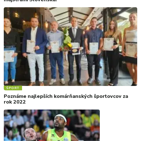
ŠPORT
Poznáme najlepších komárňanských športovcov za
rok 2022