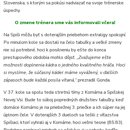
Slovenska, s ktorým sa pokúsi nadviazať na svoje trénerske
úspechy.
O zmene trénera sme vás informovali včera!
Na Spiši môžu byť s doterajším priebehom extraligy spokojní.
Po minulom kole sa dostali na čelo tabuľky a veľké zmeny
nie sú potrebné, hoci k posilneniu by ešte do konca
prestupového obdobia mohlo dôjsť.
„Zvažujeme ešte
možnosti doplnenia kádra o jedného kvalitného hráča. Hoci
si myslíme, že súčasný káder máme vyvážený, v ďalších
zápasoch bude každá posila vítaná,“
prezradil Gonda.
V 37. kole sa spolu teda stretnú tímy z Komárna a Spišskej
Novej Vsi. Bude to súboj popredných družstiev tabuľky, keď
domáce Komárno je na priebežnej 3. priečke a ich súper na jej
úplnom čele. V doterajších 3 dueloch sa tešili z víťazstva
Spišiaci, ktorí vyhrali aj v Komárne, hoci veľmi tesne (85:83).