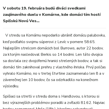
V sobotu 19. februára budú diváci svedkami
MESTO
zaujímavého duelu v Komárne, kde domáci tím hostí
REGIÓN
Spišskú Novú Ves…
ŠPORT
KULTÚRA
V stredu sa Komárnu nepodarilo ubrániť domácu palubovku,
FOTKY
keď podľahlo svojmu súperovi z Levíc v pomere 58:65.
VIDEO
Najlepším strelcom domácich bol Burrows, autor 22 bodov,
MIX
za ktorým nasledoval Berkis so 14 bodmi. Len táto dvojica
sa dostala cez dvojcifernú hranici strelených bodov, a tak si
domáci tím zaknihoval prehru z vlastného ihriska. Prvý polčas
vyhralo Komárno, no v tretej štvrtine zaznamenalo len 8 a v
záverečnej len 10 bodov, čo sa odzrkadlilo na konečnom
výsledku.
Spišiaci sa stretli v stredu doma s Handlovou, s ktorou si
bez výraznejších problémov poradili a zvíťazili 81:62. Najviac