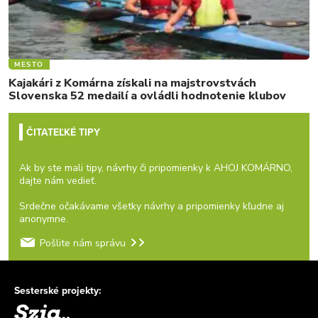
MESTO
Kajakári z Komárna získali na majstrovstvách
Slovenska 52 medailí a ovládli hodnotenie klubov
ČITATEĽKÉ TIPY
Ak by ste mali tipy, návrhy či pripomienky k AHOJ KOMÁRNO,
dajte nám vedieť.
Srdečne očakávame všetky návrhy a pripomienky kľudne aj
anonymne.
Pošlite nám správu
Sesterské projekty: