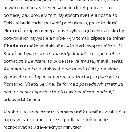
Podobne napínavý priebeh sa očakáva aj v sobotu, keďže
nový komárňanský tréner sa bude chcieť predviesť na
domácej palubovke v tom najlepšom svetle a hostia zo
Spiša si budú chcieť potvrdiť prvé miesto, pretože druhá
Nitra má o zápas menej a práve výhra na juhu Slovenska by
potvrdila ich najvyššie ambície. Aj v tomto zápase sa tréner
Chudeusz
môže spoľahnúť na všetkých svojich hráčov.
„
V
Komárne bývajú stretnutia vždy dramatické a po prehre
domácich s Levicami to bude iste veľmi zaujímavé i teraz.
Ak máme ambície atakovať prvé miesto Nitry, musíme
vyhrávať i so silnými súpermi, medzi ktorých patrí iste i
Komárno. Všetci veríme, že forma z posledných stretnutí
nám prinesie úspech v tomto nasledujúcom období,“
odpovedal Gonda.
V sobotu sa teda diváci v Komárne môžu tešiť na kvalitné a
napínavé stretnutie, ktoré sa podľa všetkého bude
rozhodovať až v záverečných minútach.