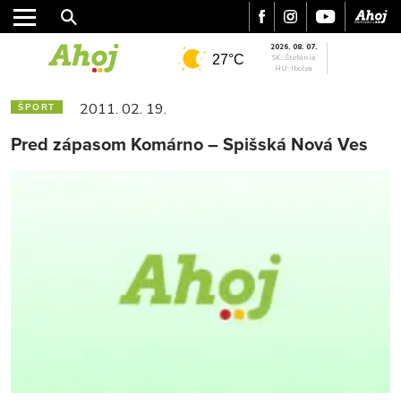
2026. 08. 07.
27°C
SK: Štefánia
HU: Ibolya
2011. 02. 19.
ŠPORT
Pred zápasom Komárno – Spišská Nová Ves