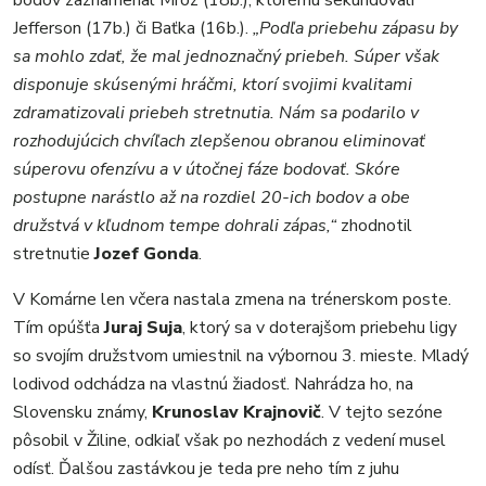
bodov zaznamenal Mróz (18b.), ktorému sekundovali
Jefferson (17b.) či Baťka (16b.).
„Podľa priebehu zápasu by
sa mohlo zdať, že mal jednoznačný priebeh. Súper však
disponuje skúsenými hráčmi, ktorí svojimi kvalitami
zdramatizovali priebeh stretnutia. Nám sa podarilo v
rozhodujúcich chvíľach zlepšenou obranou eliminovať
súperovu ofenzívu a v útočnej fáze bodovať. Skóre
postupne narástlo až na rozdiel 20-ich bodov a obe
družstvá v kľudnom tempe dohrali zápas,“
zhodnotil
stretnutie
Jozef Gonda
.
V Komárne len včera nastala zmena na trénerskom poste.
Tím opúšťa
Juraj Suja
, ktorý sa v doterajšom priebehu ligy
so svojím družstvom umiestnil na výbornou 3. mieste. Mladý
lodivod odchádza na vlastnú žiadosť. Nahrádza ho, na
Slovensku známy,
Krunoslav Krajnovič
. V tejto sezóne
pôsobil v Žiline, odkiaľ však po nezhodách z vedení musel
odísť. Ďalšou zastávkou je teda pre neho tím z juhu