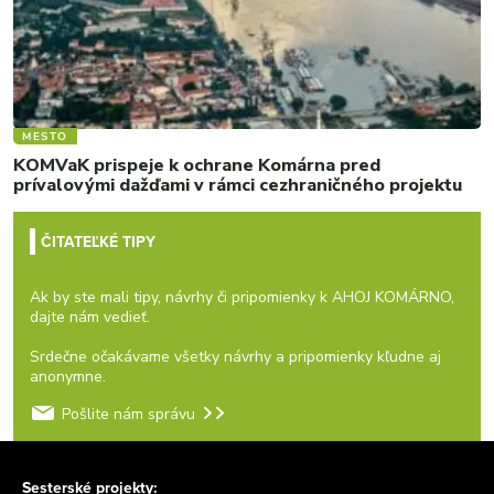
MESTO
KOMVaK prispeje k ochrane Komárna pred
prívalovými dažďami v rámci cezhraničného projektu
ČITATEĽKÉ TIPY
Ak by ste mali tipy, návrhy či pripomienky k AHOJ KOMÁRNO,
dajte nám vedieť.
Srdečne očakávame všetky návrhy a pripomienky kľudne aj
anonymne.
Pošlite nám správu
Sesterské projekty: