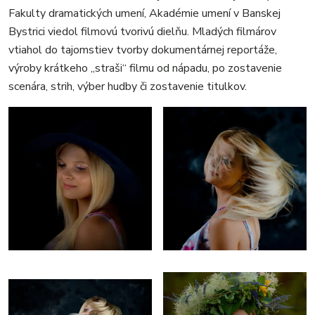
Fakulty dramatických umení, Akadémie umení v Banskej
Bystrici viedol filmovú tvorivú dielňu. Mladých filmárov
vtiahol do tajomstiev tvorby dokumentárnej reportáže,
výroby krátkeho „straši“ filmu od nápadu, po zostavenie
scenára, strih, výber hudby či zostavenie titulkov.