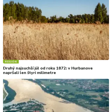
REGIÓN
Druhý najsuchší júl od roku 1872: v Hurbanove
napršali len štyri milimetre