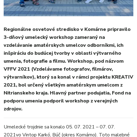
Regionálne osvetové stredisko v Komárne pripravilo
3-dňový umelecký workshop zameraný na
vzdelávanie amatérskych umelcov odborníkmi, ich
inšpiráciu do budúcej tvorby v oblasti výtvarného
MESTO
umenia, fotografie a filmu. Workshop, pod názvom
REGIÓN
VFFV 2021 (Vzdelávame fotografov, filmárov,
ŠPORT
výtvarníkov), ktorý sa konal v rámci projektu KREATIV
KULTÚRA
2021, bol určený všetkým amatérskym umelcom z
FOTKY
Nitrianskeho kraja. Hlavný partner podujatia, Fond na
VIDEO
podporu umenia podporil workshop z verejných
MIX
zdrojov.
Umelecké trojdnie sa konalo 05. 07. 2021 – 07. 07.
2021vo Vintop Karkó, Búč (okres Komárno). Toto malebné