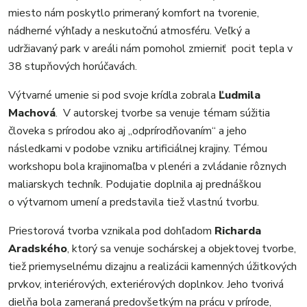
miesto nám poskytlo primeraný komfort na tvorenie,
nádherné výhľady a neskutočnú atmosféru. Veľký a
udržiavaný park v areáli nám pomohol zmierniť pocit tepla v
38 stupňových horúčavách.
Výtvarné umenie si pod svoje krídla zobrala
Ľudmila
Machová
. V autorskej tvorbe sa venuje témam súžitia
človeka s prírodou ako aj „odprírodňovaním“ a jeho
následkami v podobe vzniku artificiálnej krajiny. Témou
workshopu bola krajinomaľba v plenéri a zvládanie rôznych
maliarskych techník. Podujatie doplnila aj prednáškou
o výtvarnom umení a predstavila tiež vlastnú tvorbu.
Priestorová tvorba vznikala pod dohľadom
Richarda
Aradského
, ktorý sa venuje sochárskej a objektovej tvorbe,
tiež priemyselnému dizajnu a realizácii kamenných úžitkových
prvkov, interiérových, exteriérových doplnkov. Jeho tvorivá
dielňa bola zameraná predovšetkým na prácu v prírode,