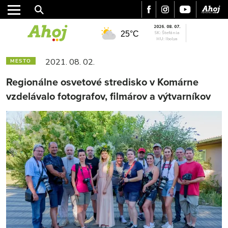
2026. 08. 07.
25°C
SK: Štefánia
HU: Ibolya
2021. 08. 02.
MESTO
Regionálne osvetové stredisko v Komárne
vzdelávalo fotografov, filmárov a výtvarníkov