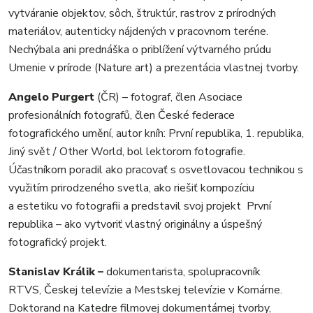
vytváranie objektov, sôch, štruktúr, rastrov z prírodných
materiálov, autenticky nájdených v pracovnom teréne.
Nechýbala ani prednáška o priblížení výtvarného prúdu
Umenie v prírode (Nature art) a prezentácia vlastnej tvorby.
Angelo Purgert
(ČR) – fotograf, člen Asociace
profesionálních fotografů, člen České federace
fotografického umění, autor kníh: První republika, 1. republika,
Jiný svět / Other World, bol lektorom fotografie.
Účastníkom poradil ako pracovať s osvetlovacou technikou s
využitím prirodzeného svetla, ako riešiť kompozíciu
a estetiku vo fotografii a predstavil svoj projekt První
republika – ako vytvoriť vlastný originálny a úspešný
fotografický projekt.
Stanislav Králik –
dokumentarista, spolupracovník
RTVS, Českej televízie a Mestskej televízie v Komárne.
Doktorand na Katedre filmovej dokumentárnej tvorby,