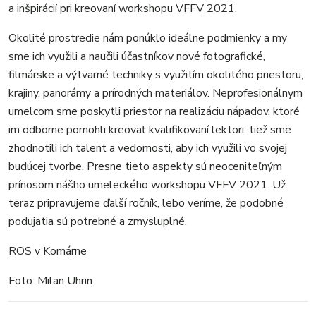
a inšpirácií pri kreovaní workshopu VFFV 2021.
Okolité prostredie nám ponúklo ideálne podmienky a my
sme ich využili a naučili účastníkov nové fotografické,
filmárske a výtvarné techniky s využitím okolitého priestoru,
krajiny, panorámy a prírodných materiálov. Neprofesionálnym
umelcom sme poskytli priestor na realizáciu nápadov, ktoré
im odborne pomohli kreovať kvalifikovaní lektori, tiež sme
zhodnotili ich talent a vedomosti, aby ich využili vo svojej
budúcej tvorbe. Presne tieto aspekty sú neoceniteľným
prínosom nášho umeleckého workshopu VFFV 2021. Už
teraz pripravujeme ďalší ročník, lebo veríme, že podobné
podujatia sú potrebné a zmysluplné.
ROS v Komárne
Foto: Milan Uhrin