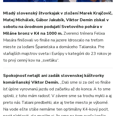
KULTÚRA
FOTKY
Mladý slovenský štvorkajak v zložení Marek Krajčovič,
VIDEO
Matej Michálek, Gábor Jakubík, Viktor Demin získal v
MIX
sobotu na úvodnom podujatí Svetového pohára v
Miláne bronz v K4 na 1000 m.
Zverenci trénera Felixa
Masára finišovali vo finále na jazere Idroscalo na treťom
mieste za loďami Španielska a domáceho Talianska. Pre
vlaňajších majstrov sveta i Európy v kategórii do 23 rokov je
to prvý cenný kov na „sveťáku“.
Spokojnosť netajil ani zadák slovenskej káštvorky
komárňanský Viktor Demín.
„Dali sme si za cieľ vo finále
ísť úplne vyrovnanú jazdu od začiatku až do konca. A to sme
splnili, z toho mám radosť. V závere sme sa trochu mykli a aj
preto nás Taliani predbehli, ale aj tretie miesto je výborné.
Na vode ešte stále nemáme ten optimálny K4-kový pocit,