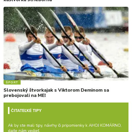
ŠPORT
Slovenský štvorkajak s Viktorom Deminom sa
prebojovali na ME!
ČITATEĽKÉ TIPY
Ak by ste mali tipy, návrhy či pripomienky k AHOJ KOMÁRNO,
dajte nám vedieť.