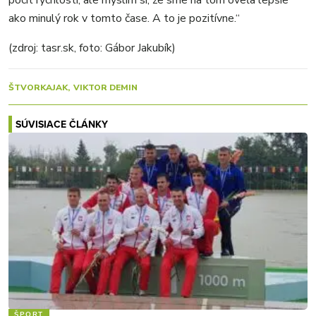
pocit rýchlosti, ale myslím si, že sme na tom oveľa lepšie
ako minulý rok v tomto čase. A to je pozitívne.“
(zdroj: tasr.sk, foto: Gábor Jakubík)
ŠTVORKAJAK
VIKTOR DEMIN
SÚVISIACE ČLÁNKY
ŠPORT