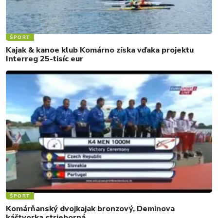
ŠPORT
Kajak & kanoe klub Komárno získa vďaka projektu
Interreg 25-tisíc eur
ŠPORT
Komárňanský dvojkajak bronzový, Deminova
káštvorka strieborná