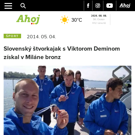
2026. 08. 08.
30°C
SK: Oskár
HU: László
2014. 05. 04.
ŠPORT
Slovenský štvorkajak s Viktorom Deminom
získal v Miláne bronz
MESTO
REGIÓN
ŠPORT