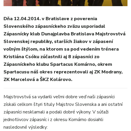
REGIÓN
ŠPORT
Dňa 12.04.2014. v Bratislave z poverenia
KULTÚRA
Slovenského zápasníckeho zväzu usporiadal
FOTKY
Zápasnícky klub Dunajplavba Bratislava Majstrovstvá
VIDEO
Slovenskej republiky, starších žiakov v zápasení
MIX
voľným štýlom, na ktorom sa pod vedením trénera
Kristiána Csóku zúčastnili aj 8 zápasníci zo
Zápasníckeho klubu Spartacus Komárno, okrem
Spartacusu náš okres reprezentovali aj ZK Modrany,
ZK Marcelová a ŠKZ Kolárovo.
Majstrovstvá sa vydarili veľmi dobre veď naši zápasníci
získali celkom štyri tituly Majstrov Slovenska a ani ostatní
zápasníci nesklamali a podali dobré výkony. V súťaži
jednotlivcov zápasníc i z okresu Komárno dosiahli
nasledovné výsledky: