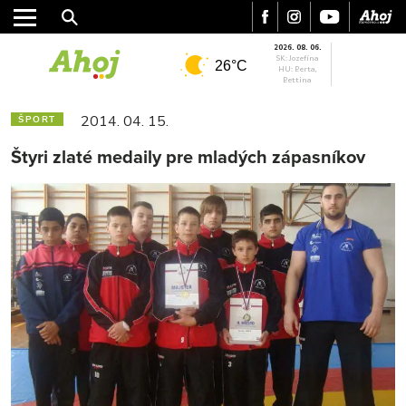
2026. 08. 06.
SK: Jozefína
26°C
HU: Berta,
Bettina
2014. 04. 15.
ŠPORT
Štyri zlaté medaily pre mladých zápasníkov
MESTO