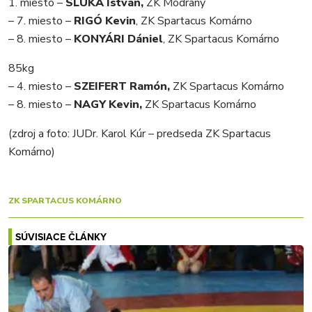
1. miesto –
SLUKA István,
ZK Modrany
– 7. miesto –
RIGÓ Kevin
, ZK Spartacus Komárno
– 8. miesto –
KONYÁRI Dániel
, ZK Spartacus Komárno
85kg
– 4. miesto –
SZEIFERT Ramón,
ZK Spartacus Komárno
– 8. miesto –
NAGY Kevin,
ZK Spartacus Komárno
(zdroj a foto: JUDr. Karol Kúr – predseda ZK Spartacus
Komárno)
ZK SPARTACUS KOMÁRNO
SÚVISIACE ČLÁNKY