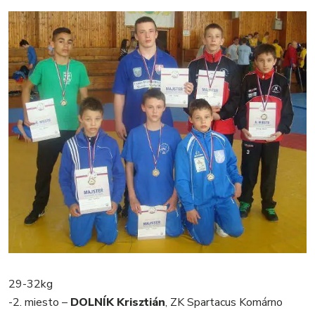
29-32kg
-2. miesto –
DOLNÍK Krisztián
, ZK Spartacus Komárno