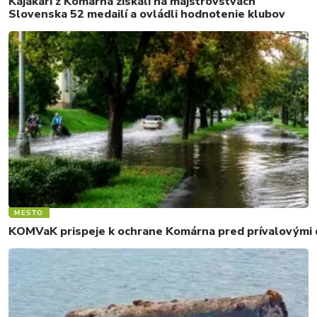
Kajakári z Komárna získali na majstrovstvách
Slovenska 52 medailí a ovládli hodnotenie klubov
MESTO
KOMVaK prispeje k ochrane Komárna pred prívalovými d