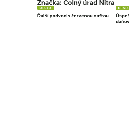
Značka:
Colný úrad Nitra
MESTO
MEST
Ďalší podvod s červenou naftou
Úspeš
daňov