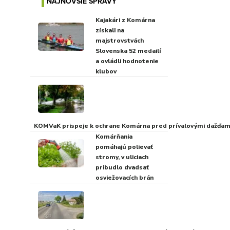
NAJNOVŠIE SPRÁVY
Kajakári z Komárna
získali na
majstrovstvách
Slovenska 52 medailí
a ovládli hodnotenie
klubov
KOMVaK prispeje k ochrane Komárna pred prívalovými dažďami
Komárňania
pomáhajú polievať
stromy, v uliciach
pribudlo dvadsať
osviežovacích brán