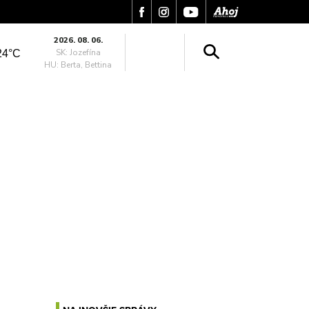
2026. 08. 06.
SK: Jozefína
24°C
HU: Berta, Bettina