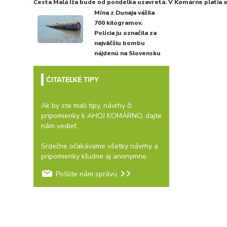
Cesta Malá Iža bude od pondelka uzavretá. V Komárne platia
Mína z Dunaja vážila
700 kilogramov.
Polícia ju označila za
najväčšiu bombu
nájdenú na Slovensku
ČITATEĽKÉ TIPY
Ak by ste mali tipy, návrhy či
pripomienky k AHOJ KOMÁRNO, dajte
nám vedieť.
Srdečne očakávame všetky návrhy a
pripomienky kľudne aj anonymne.
Pošlite nám správu