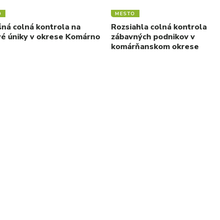
O
MESTO
ná colná kontrola na
Rozsiahla colná kontrola
é úniky v okrese Komárno
zábavných podnikov v
komárňanskom okrese