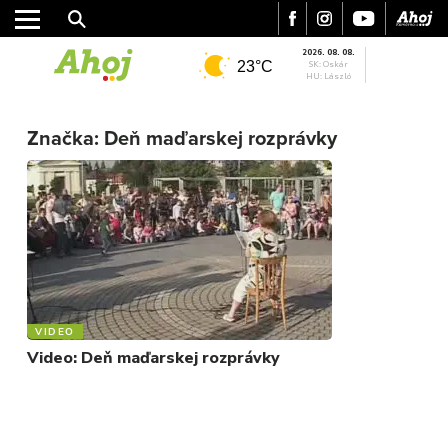
2026. 08. 08.
23°C
SK: Oskár
HU: László
MESTO
Značka:
Deň maďarskej rozprávky
REGIÓN
ŠPORT
KULTÚRA
FOTKY
VIDEO
MIX
VIDEO
Video: Deň maďarskej rozprávky