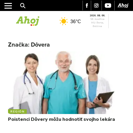
2026. 08. 06.
SK: Jozefína
36°C
HU: Berta,
Bettina
MESTO
REGIÓN
Značka:
Dôvera
ŠPORT
KULTÚRA
FOTKY
VIDEO
MIX
REGIÓN
Poistenci Dôvery môžu hodnotiť svojho lekára