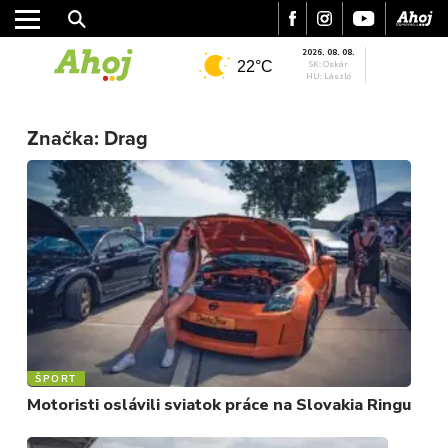
2026. 08. 08.
22°C
SK: Oskár
HU: László
Značka:
Drag
MESTO
REGIÓN
ŠPORT
KULTÚRA
FOTKY
VIDEO
MIX
ŠPORT
Motoristi oslávili sviatok práce na Slovakia Ringu