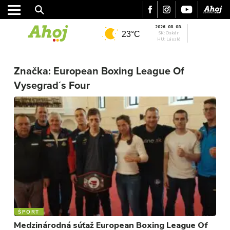
2026. 08. 08.
23°C
SK: Oskár
HU: László
Značka:
European Boxing League Of
MESTO
Vysegrad´s Four
REGIÓN
ŠPORT
KULTÚRA
FOTKY
VIDEO
MIX
ŠPORT
Medzinárodná súťaž European Boxing League Of