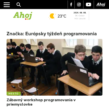
2026. 08. 08.
23°C
SK: Oskár
HU: László
MESTO
REGIÓN
Značka:
Európsky týždeň programovania
ŠPORT
KULTÚRA
FOTKY
VIDEO
MIX
MESTO
Zábavný workshop programovania v
priemyslovke