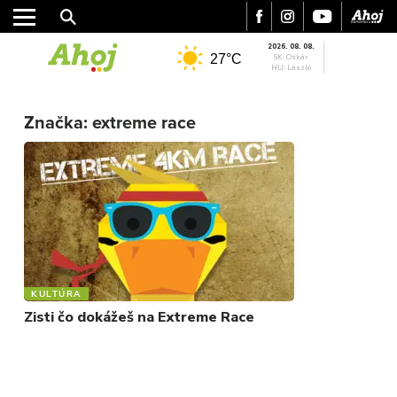
2026. 08. 08.
27°C
SK: Oskár
HU: László
MESTO
Značka:
extreme race
REGIÓN
ŠPORT
KULTÚRA
FOTKY
VIDEO
MIX
KULTÚRA
Zisti čo dokážeš na Extreme Race