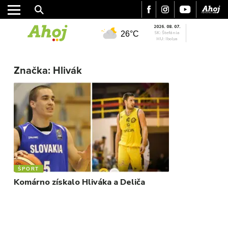
2026. 08. 07.
26°C
SK: Štefánia
HU: Ibolya
MESTO
Značka:
Hlivák
REGIÓN
ŠPORT
KULTÚRA
FOTKY
VIDEO
MIX
ŠPORT
Komárno získalo Hliváka a Deliča