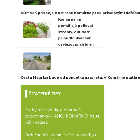
KOMVaK prispeje k ochrane Komárna pred prívalovými dažďami
Komárňania
pomáhajú polievať
stromy, v uliciach
pribudlo dvadsať
osviežovacích brán
Cesta Malá Iža bude od pondelka uzavretá. V Komárne platia
ČITATEĽKÉ TIPY
Ak by ste mali tipy, návrhy či
pripomienky k AHOJ KOMÁRNO, dajte
nám vedieť.
Srdečne očakávame všetky návrhy a