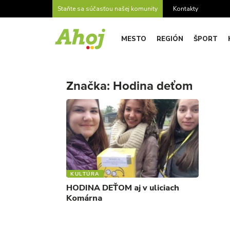
Staňte sa súčasťou našej komunity
Kontakty
MESTO
REGIÓN
ŠPORT
Značka:
Hodina deťom
KULTÚRA
HODINA DEŤOM aj v uliciach
Komárna