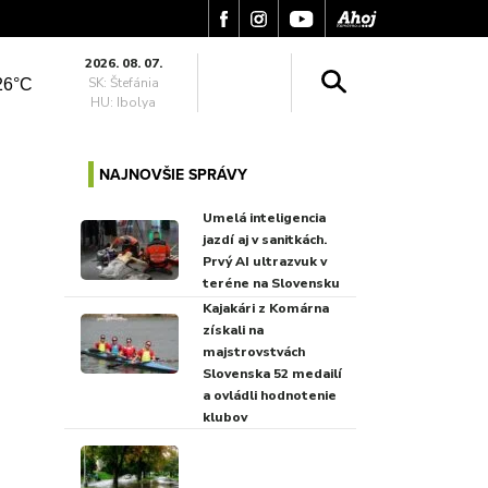
2026. 08. 07.
SK: Štefánia
26°C
HU: Ibolya
NAJNOVŠIE SPRÁVY
Umelá inteligencia
jazdí aj v sanitkách.
Prvý AI ultrazvuk v
teréne na Slovensku
Kajakári z Komárna
získali na
majstrovstvách
Slovenska 52 medailí
a ovládli hodnotenie
klubov