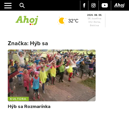
2026. 08. 06.
SK: Jozefína
32°C
HU: Berta,
Bettina
MESTO
REGIÓN
Značka:
Hýb sa
ŠPORT
KULTÚRA
FOTKY
VIDEO
MIX
KULTÚRA
Hýb sa Rozmarínka