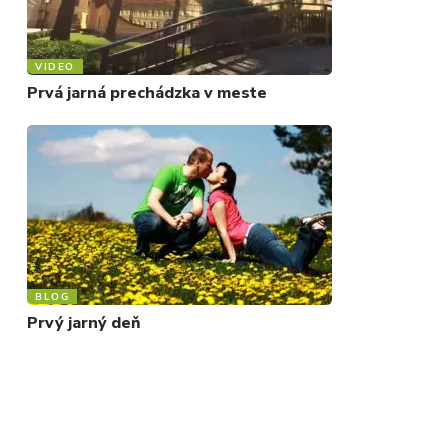
VIDEO
Prvá jarná prechádzka v meste
BLOG
Prvý jarný deň