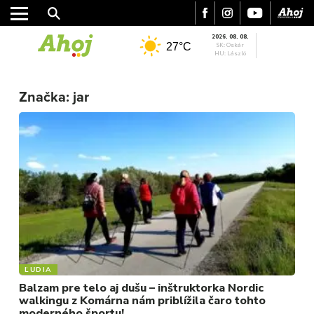
2026. 08. 08.
27°C
SK: Oskár
HU: László
Značka:
jar
MESTO
REGIÓN
ŠPORT
KULTÚRA
FOTKY
ĽUDIA
VIDEO
Balzam pre telo aj dušu – inštruktorka Nordic
walkingu z Komárna nám priblížila čaro tohto
MIX
moderného športu!