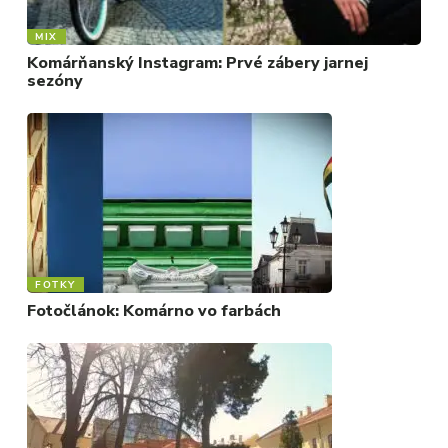
MIX
Komárňanský Instagram: Prvé zábery jarnej
sezóny
FOTKY
Fotočlánok: Komárno vo farbách