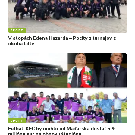
ŠPORT
V stopách Edena Hazarda – Pocity z turnajov z
okolia Lille
ŠPORT
Futbal: KFC by mohlo od Maďarska dostať 5,9
milióna eur na obnovu štadióna