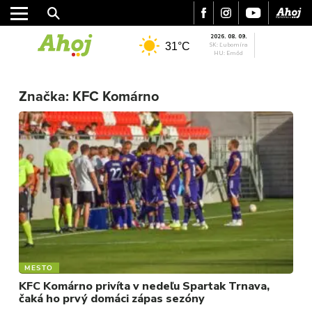
2026. 08. 09.
31°C
SK: Ľubomíra
HU: Emőd
Značka:
KFC Komárno
MESTO
KFC Komárno privíta v nedeľu Spartak Trnava,
čaká ho prvý domáci zápas sezóny
MESTO