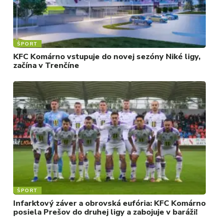
ŠPORT
KFC Komárno vstupuje do novej sezóny Niké ligy,
začína v Trenčíne
ŠPORT
Infarktový záver a obrovská eufória: KFC Komárno
posiela Prešov do druhej ligy a zabojuje v baráži!