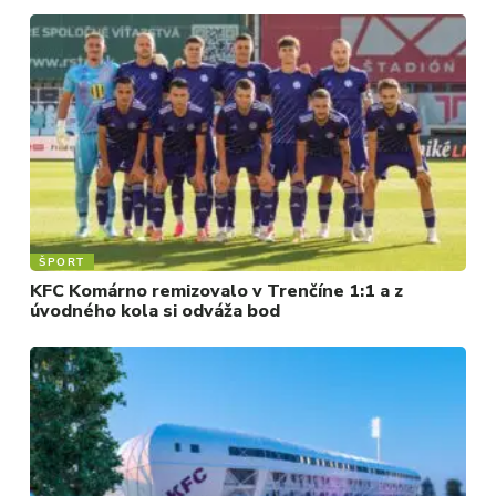
REGIÓN
ŠPORT
KULTÚRA
FOTKY
VIDEO
MIX
ŠPORT
KFC Komárno remizovalo v Trenčíne 1:1 a z
úvodného kola si odváža bod