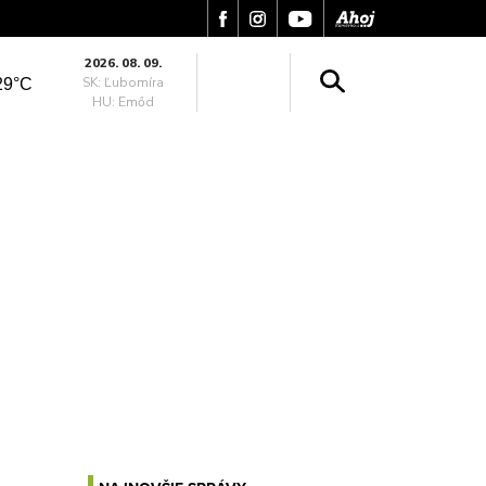
2026. 08. 09.
SK: Ľubomíra
29°C
HU: Emőd