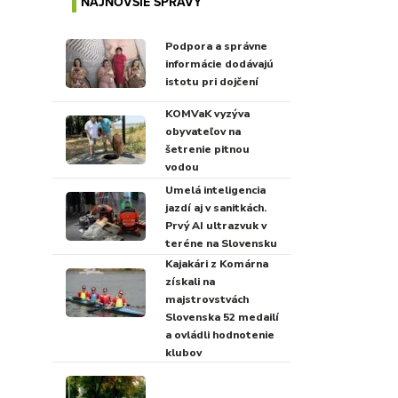
NAJNOVŠIE SPRÁVY
Podpora a správne
informácie dodávajú
istotu pri dojčení
KOMVaK vyzýva
obyvateľov na
šetrenie pitnou
vodou
Umelá inteligencia
jazdí aj v sanitkách.
Prvý AI ultrazvuk v
teréne na Slovensku
Kajakári z Komárna
získali na
majstrovstvách
Slovenska 52 medailí
a ovládli hodnotenie
klubov