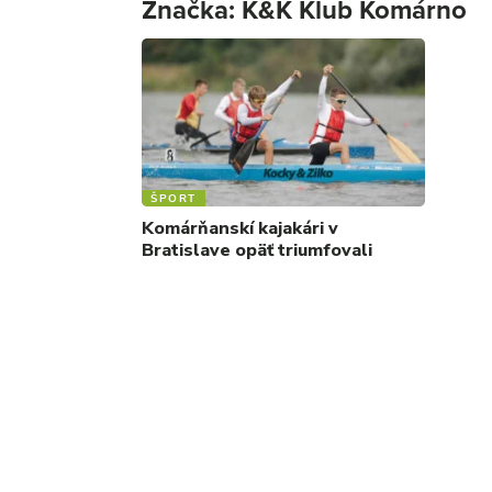
Značka:
K&K Klub Komárno
ŠPORT
Komárňanskí kajakári v
Bratislave opäť triumfovali