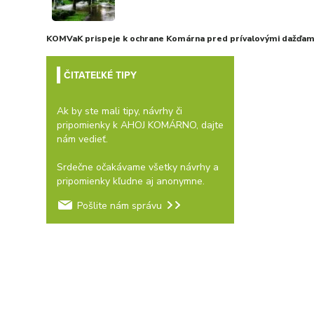
KOMVaK prispeje k ochrane Komárna pred prívalovými dažďami
ČITATEĽKÉ TIPY
Ak by ste mali tipy, návrhy či
pripomienky k AHOJ KOMÁRNO, dajte
nám vedieť.
Srdečne očakávame všetky návrhy a
pripomienky kľudne aj anonymne.
Pošlite nám správu