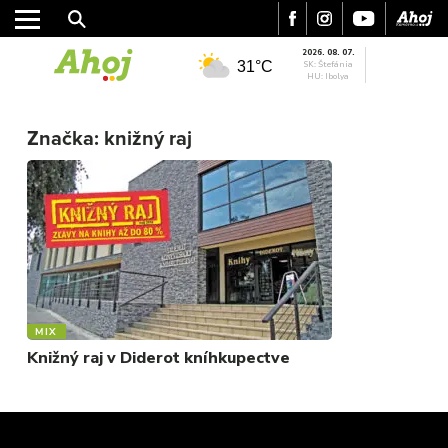
2026. 08. 07.
31°C
SK: Štefánia
HU: Ibolya
MESTO
REGIÓN
Značka:
knižný raj
ŠPORT
KULTÚRA
FOTKY
VIDEO
MIX
MIX
Knižný raj v Diderot kníhkupectve